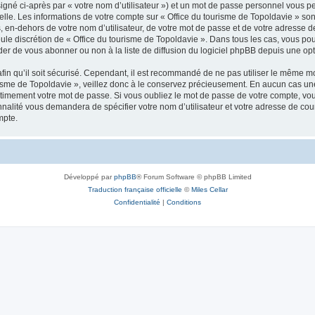
igné ci-après par « votre nom d’utilisateur ») et un mot de passe personnel vous p
elle. Les informations de votre compte sur « Office du tourisme de Topoldavie » so
, en-dehors de votre nom d’utilisateur, de votre mot de passe et de votre adresse d
a seule discrétion de « Office du tourisme de Topoldavie ». Dans tous les cas, vous 
r de vous abonner ou non à la liste de diffusion du logiciel phpBB depuis une opt
afin qu’il soit sécurisé. Cependant, il est recommandé de ne pas utiliser le même mot
isme de Topoldavie », veillez donc à le conservez précieusement. En aucun cas une 
timement votre mot de passe. Si vous oubliez le mot de passe de votre compte, vous
onnalité vous demandera de spécifier votre nom d’utilisateur et votre adresse de co
mpte.
Développé par
phpBB
® Forum Software © phpBB Limited
Traduction française officielle
©
Miles Cellar
Confidentialité
|
Conditions