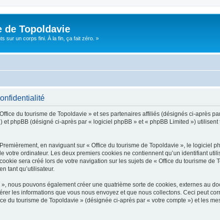
e de Topoldavie
sur un corps fini. À la fin, ça fait zéro. »
onfidentialité
Office du tourisme de Topoldavie » et ses partenaires affiliés (désignés ci-après par
 et phpBB (désigné ci-après par « logiciel phpBB » et « phpBB Limited ») utilisent t
 Premièrement, en naviguant sur « Office du tourisme de Topoldavie », le logiciel 
de votre ordinateur. Les deux premiers cookies ne contiennent qu’un identifiant util
okie sera créé lors de votre navigation sur les sujets de « Office du tourisme de To
n tant qu’utilisateur.
ie », nous pouvons également créer une quatrième sorte de cookies, externes au d
érer les informations que vous nous envoyez et que nous collectons. Ceci peut cor
fice du tourisme de Topoldavie » (désignée ci-après par « votre compte ») et les mes