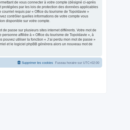
ermettant de vous connecter à votre compte (désigné ci-après
nt protégées par les lois de protection des données applicables
e courriel requis par « Office du tourisme de Topoldavie »
pouvez contrôler quelles informations de votre compte vous
ion disponible sur votre compte.
 de passe sur plusieurs sites internet différents. Votre mot de
personne affiliée à « Office du tourisme de Topoldavie », à
 pouvez utiliser la fonction « J’ai perdu mon mot de passe »
urriel et le logiciel phpBB générera alors un nouveau mot de
Supprimer les cookies
Fuseau horaire sur
UTC+02:00