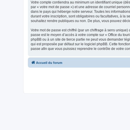
Votre compte contiendra au minimum un identifiant unique (dés
par « votre mot de passe ») et une adresse de courriel personn
dans le pays qui héberge notre serveur. Toutes les informations
durant votre inscription, sont obligatoires ou facultatives, à l
souhaitez rendre publiques ou non. De plus, vous pouvez décide
Votre mot de passe est chiffré (par un chiffrage à sens unique) 
passe est le moyen d’accès à votre compte sur « Office du tour
phpBB ou à un site de tierce partie ne peut vous demander légi
qui est proposée par défaut sur le logiciel phpBB. Cette foncti
passe afin que vous puissiez reprendre le contrôle de votre co
Accueil du forum