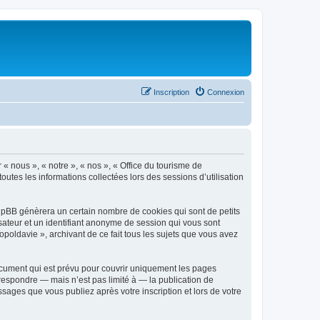
Inscription
Connexion
 « nous », « notre », « nos », « Office du tourisme de
outes les informations collectées lors des sessions d’utilisation
phpBB génèrera un certain nombre de cookies qui sont de petits
isateur et un identifiant anonyme de session qui vous sont
poldavie », archivant de ce fait tous les sujets que vous avez
ocument qui est prévu pour couvrir uniquement les pages
respondre — mais n’est pas limité à — la publication de
sages que vous publiez après votre inscription et lors de votre