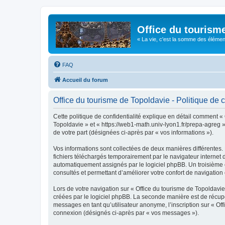
Office du tourism
« La vie, c'est la somme des éléments 
FAQ
Accueil du forum
Office du tourisme de Topoldavie - Politique de c
Cette politique de confidentialité explique en détail comment « 
Topoldavie » et « https://web1-math.univ-lyon1.fr/prepa-agreg »)
de votre part (désignées ci-après par « vos informations »).
Vos informations sont collectées de deux manières différentes.
fichiers téléchargés temporairement par le navigateur internet 
automatiquement assignés par le logiciel phpBB. Un troisième co
consultés et permettant d’améliorer votre confort de navigation e
Lors de votre navigation sur « Office du tourisme de Topoldav
créées par le logiciel phpBB. La seconde manière est de récup
messages en tant qu’utilisateur anonyme, l’inscription sur « Of
connexion (désignés ci-après par « vos messages »).