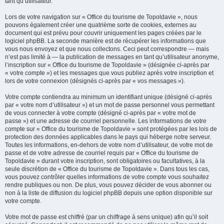
tant qu’utilisateur.
Lors de votre navigation sur « Office du tourisme de Topoldavie », nous
pouvons également créer une quatrième sorte de cookies, externes au
document qui est prévu pour couvrir uniquement les pages créées par le
logiciel phpBB. La seconde manière est de récupérer les informations que
vous nous envoyez et que nous collectons. Ceci peut correspondre — mais
n’est pas limité à — la publication de messages en tant qu’utilisateur anonyme,
l’inscription sur « Office du tourisme de Topoldavie » (désignée ci-après par
« votre compte ») et les messages que vous publiez après votre inscription et
lors de votre connexion (désignés ci-après par « vos messages »).
Votre compte contiendra au minimum un identifiant unique (désigné ci-après
par « votre nom d’utilisateur ») et un mot de passe personnel vous permettant
de vous connecter à votre compte (désigné ci-après par « votre mot de
passe ») et une adresse de courriel personnelle. Les informations de votre
compte sur « Office du tourisme de Topoldavie » sont protégées par les lois de
protection des données applicables dans le pays qui héberge notre serveur.
Toutes les informations, en-dehors de votre nom d’utilisateur, de votre mot de
passe et de votre adresse de courriel requis par « Office du tourisme de
Topoldavie » durant votre inscription, sont obligatoires ou facultatives, à la
seule discrétion de « Office du tourisme de Topoldavie ». Dans tous les cas,
vous pouvez contrôler quelles informations de votre compte vous souhaitez
rendre publiques ou non. De plus, vous pouvez décider de vous abonner ou
non à la liste de diffusion du logiciel phpBB depuis une option disponible sur
votre compte.
Votre mot de passe est chiffré (par un chiffrage à sens unique) afin qu’il soit