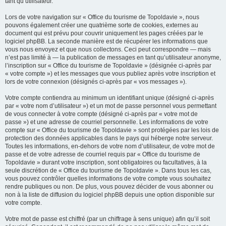
tant qu’utilisateur.
Lors de votre navigation sur « Office du tourisme de Topoldavie », nous
pouvons également créer une quatrième sorte de cookies, externes au
document qui est prévu pour couvrir uniquement les pages créées par le
logiciel phpBB. La seconde manière est de récupérer les informations que
vous nous envoyez et que nous collectons. Ceci peut correspondre — mais
n’est pas limité à — la publication de messages en tant qu’utilisateur anonyme,
l’inscription sur « Office du tourisme de Topoldavie » (désignée ci-après par
« votre compte ») et les messages que vous publiez après votre inscription et
lors de votre connexion (désignés ci-après par « vos messages »).
Votre compte contiendra au minimum un identifiant unique (désigné ci-après
par « votre nom d’utilisateur ») et un mot de passe personnel vous permettant
de vous connecter à votre compte (désigné ci-après par « votre mot de
passe ») et une adresse de courriel personnelle. Les informations de votre
compte sur « Office du tourisme de Topoldavie » sont protégées par les lois de
protection des données applicables dans le pays qui héberge notre serveur.
Toutes les informations, en-dehors de votre nom d’utilisateur, de votre mot de
passe et de votre adresse de courriel requis par « Office du tourisme de
Topoldavie » durant votre inscription, sont obligatoires ou facultatives, à la
seule discrétion de « Office du tourisme de Topoldavie ». Dans tous les cas,
vous pouvez contrôler quelles informations de votre compte vous souhaitez
rendre publiques ou non. De plus, vous pouvez décider de vous abonner ou
non à la liste de diffusion du logiciel phpBB depuis une option disponible sur
votre compte.
Votre mot de passe est chiffré (par un chiffrage à sens unique) afin qu’il soit