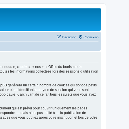
Inscription
Connexion
 « nous », « notre », « nos », « Office du tourisme de
outes les informations collectées lors des sessions d’utilisation
phpBB génèrera un certain nombre de cookies qui sont de petits
isateur et un identifiant anonyme de session qui vous sont
poldavie », archivant de ce fait tous les sujets que vous avez
ocument qui est prévu pour couvrir uniquement les pages
respondre — mais n’est pas limité à — la publication de
sages que vous publiez après votre inscription et lors de votre