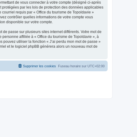
ermettant de vous connecter à votre compte (désigné ci-après
nt protégées par les lois de protection des données applicables
e courriel requis par « Office du tourisme de Topoldavie »
pouvez contrôler quelles informations de votre compte vous
ion disponible sur votre compte.
 de passe sur plusieurs sites internet différents. Votre mot de
personne affiliée à « Office du tourisme de Topoldavie », à
 pouvez utiliser la fonction « J’ai perdu mon mot de passe »
urriel et le logiciel phpBB générera alors un nouveau mot de
Supprimer les cookies
Fuseau horaire sur
UTC+02:00