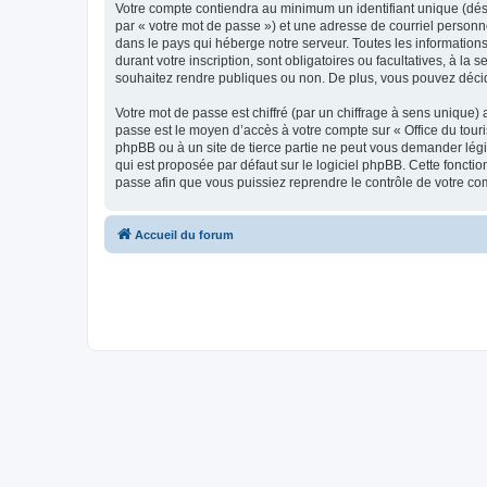
Votre compte contiendra au minimum un identifiant unique (dés
par « votre mot de passe ») et une adresse de courriel personn
dans le pays qui héberge notre serveur. Toutes les informations
durant votre inscription, sont obligatoires ou facultatives, à l
souhaitez rendre publiques ou non. De plus, vous pouvez décide
Votre mot de passe est chiffré (par un chiffrage à sens unique) 
passe est le moyen d’accès à votre compte sur « Office du tour
phpBB ou à un site de tierce partie ne peut vous demander légi
qui est proposée par défaut sur le logiciel phpBB. Cette foncti
passe afin que vous puissiez reprendre le contrôle de votre co
Accueil du forum