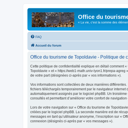
Office du tourism
« La vie, c'est la somme des éléments 
FAQ
Accueil du forum
Office du tourisme de Topoldavie - Politique de c
Cette politique de confidentialité explique en détail comment « 
Topoldavie » et « https://web1-math.univ-lyon1.fr/prepa-agreg »)
de votre part (désignées ci-après par « vos informations »).
Vos informations sont collectées de deux manières différentes.
fichiers téléchargés temporairement par le navigateur internet 
automatiquement assignés par le logiciel phpBB. Un troisième co
consultés et permettant d’améliorer votre confort de navigation e
Lors de votre navigation sur « Office du tourisme de Topoldav
créées par le logiciel phpBB. La seconde manière est de récup
messages en tant qu’utilisateur anonyme, l’inscription sur « Of
connexion (désignés ci-après par « vos messages »).