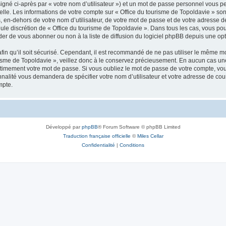
igné ci-après par « votre nom d’utilisateur ») et un mot de passe personnel vous p
elle. Les informations de votre compte sur « Office du tourisme de Topoldavie » so
, en-dehors de votre nom d’utilisateur, de votre mot de passe et de votre adresse d
a seule discrétion de « Office du tourisme de Topoldavie ». Dans tous les cas, vous 
r de vous abonner ou non à la liste de diffusion du logiciel phpBB depuis une opt
afin qu’il soit sécurisé. Cependant, il est recommandé de ne pas utiliser le même mot
isme de Topoldavie », veillez donc à le conservez précieusement. En aucun cas une 
timement votre mot de passe. Si vous oubliez le mot de passe de votre compte, vous
onnalité vous demandera de spécifier votre nom d’utilisateur et votre adresse de co
mpte.
Développé par
phpBB
® Forum Software © phpBB Limited
Traduction française officielle
©
Miles Cellar
Confidentialité
|
Conditions