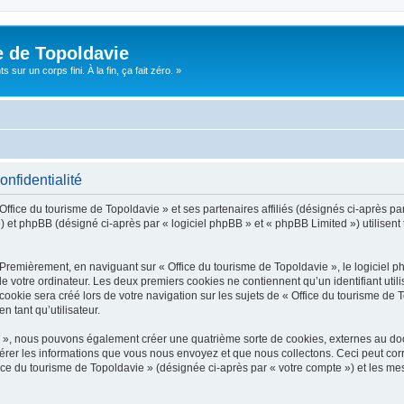
e de Topoldavie
sur un corps fini. À la fin, ça fait zéro. »
onfidentialité
Office du tourisme de Topoldavie » et ses partenaires affiliés (désignés ci-après par
 et phpBB (désigné ci-après par « logiciel phpBB » et « phpBB Limited ») utilisent t
 Premièrement, en naviguant sur « Office du tourisme de Topoldavie », le logiciel 
de votre ordinateur. Les deux premiers cookies ne contiennent qu’un identifiant util
okie sera créé lors de votre navigation sur les sujets de « Office du tourisme de To
n tant qu’utilisateur.
ie », nous pouvons également créer une quatrième sorte de cookies, externes au d
érer les informations que vous nous envoyez et que nous collectons. Ceci peut cor
fice du tourisme de Topoldavie » (désignée ci-après par « votre compte ») et les mes