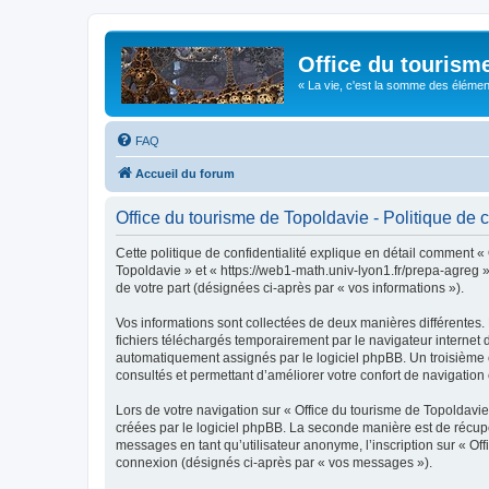
Office du tourism
« La vie, c'est la somme des éléments 
FAQ
Accueil du forum
Office du tourisme de Topoldavie - Politique de c
Cette politique de confidentialité explique en détail comment « 
Topoldavie » et « https://web1-math.univ-lyon1.fr/prepa-agreg »)
de votre part (désignées ci-après par « vos informations »).
Vos informations sont collectées de deux manières différentes.
fichiers téléchargés temporairement par le navigateur internet 
automatiquement assignés par le logiciel phpBB. Un troisième co
consultés et permettant d’améliorer votre confort de navigation e
Lors de votre navigation sur « Office du tourisme de Topoldav
créées par le logiciel phpBB. La seconde manière est de récup
messages en tant qu’utilisateur anonyme, l’inscription sur « Of
connexion (désignés ci-après par « vos messages »).