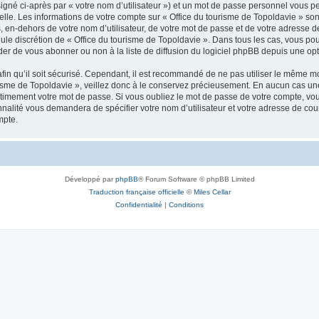
igné ci-après par « votre nom d’utilisateur ») et un mot de passe personnel vous p
elle. Les informations de votre compte sur « Office du tourisme de Topoldavie » so
, en-dehors de votre nom d’utilisateur, de votre mot de passe et de votre adresse d
a seule discrétion de « Office du tourisme de Topoldavie ». Dans tous les cas, vous 
r de vous abonner ou non à la liste de diffusion du logiciel phpBB depuis une opt
afin qu’il soit sécurisé. Cependant, il est recommandé de ne pas utiliser le même mot
isme de Topoldavie », veillez donc à le conservez précieusement. En aucun cas une 
timement votre mot de passe. Si vous oubliez le mot de passe de votre compte, vous
onnalité vous demandera de spécifier votre nom d’utilisateur et votre adresse de co
mpte.
Développé par
phpBB
® Forum Software © phpBB Limited
Traduction française officielle
©
Miles Cellar
Confidentialité
|
Conditions