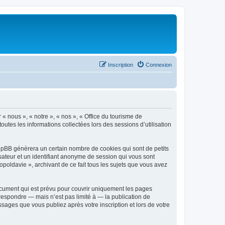
Inscription
Connexion
 « nous », « notre », « nos », « Office du tourisme de
outes les informations collectées lors des sessions d’utilisation
phpBB génèrera un certain nombre de cookies qui sont de petits
isateur et un identifiant anonyme de session qui vous sont
poldavie », archivant de ce fait tous les sujets que vous avez
ocument qui est prévu pour couvrir uniquement les pages
respondre — mais n’est pas limité à — la publication de
sages que vous publiez après votre inscription et lors de votre