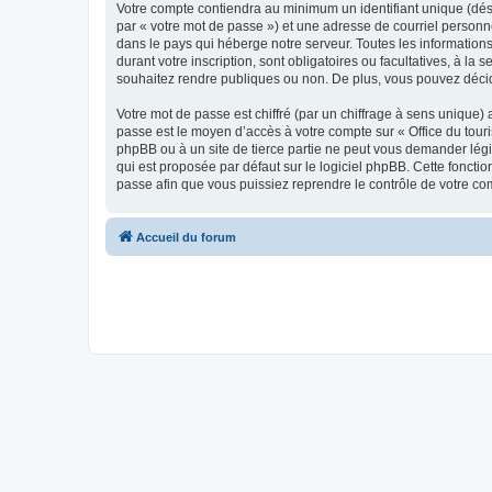
Votre compte contiendra au minimum un identifiant unique (dés
par « votre mot de passe ») et une adresse de courriel personn
dans le pays qui héberge notre serveur. Toutes les informations
durant votre inscription, sont obligatoires ou facultatives, à l
souhaitez rendre publiques ou non. De plus, vous pouvez décide
Votre mot de passe est chiffré (par un chiffrage à sens unique) 
passe est le moyen d’accès à votre compte sur « Office du tour
phpBB ou à un site de tierce partie ne peut vous demander légi
qui est proposée par défaut sur le logiciel phpBB. Cette foncti
passe afin que vous puissiez reprendre le contrôle de votre co
Accueil du forum