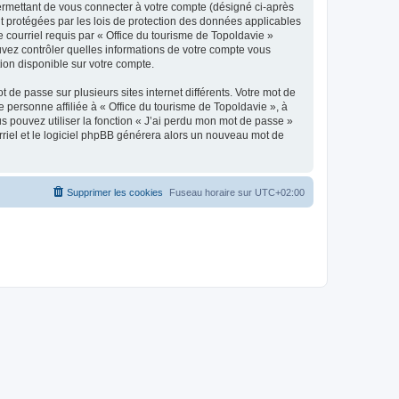
ermettant de vous connecter à votre compte (désigné ci-après
nt protégées par les lois de protection des données applicables
e courriel requis par « Office du tourisme de Topoldavie »
pouvez contrôler quelles informations de votre compte vous
ion disponible sur votre compte.
 de passe sur plusieurs sites internet différents. Votre mot de
personne affiliée à « Office du tourisme de Topoldavie », à
 pouvez utiliser la fonction « J’ai perdu mon mot de passe »
urriel et le logiciel phpBB générera alors un nouveau mot de
Supprimer les cookies
Fuseau horaire sur
UTC+02:00