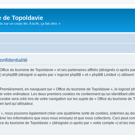
e de Topoldavie
sur un corps fini. À la fin, ça fait zéro. »
onfidentialité
Office du tourisme de Topoldavie » et ses partenaires affiliés (désignés ci-après par
 et phpBB (désigné ci-après par « logiciel phpBB » et « phpBB Limited ») utilisent t
 Premièrement, en naviguant sur « Office du tourisme de Topoldavie », le logiciel 
de votre ordinateur. Les deux premiers cookies ne contiennent qu’un identifiant util
okie sera créé lors de votre navigation sur les sujets de « Office du tourisme de To
n tant qu’utilisateur.
ie », nous pouvons également créer une quatrième sorte de cookies, externes au d
érer les informations que vous nous envoyez et que nous collectons. Ceci peut cor
fice du tourisme de Topoldavie » (désignée ci-après par « votre compte ») et les mes