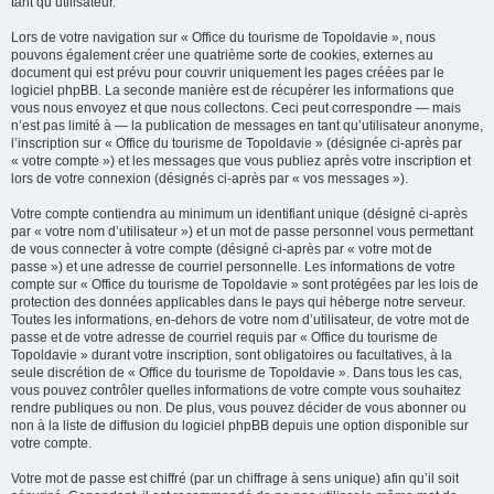
tant qu’utilisateur.
Lors de votre navigation sur « Office du tourisme de Topoldavie », nous
pouvons également créer une quatrième sorte de cookies, externes au
document qui est prévu pour couvrir uniquement les pages créées par le
logiciel phpBB. La seconde manière est de récupérer les informations que
vous nous envoyez et que nous collectons. Ceci peut correspondre — mais
n’est pas limité à — la publication de messages en tant qu’utilisateur anonyme,
l’inscription sur « Office du tourisme de Topoldavie » (désignée ci-après par
« votre compte ») et les messages que vous publiez après votre inscription et
lors de votre connexion (désignés ci-après par « vos messages »).
Votre compte contiendra au minimum un identifiant unique (désigné ci-après
par « votre nom d’utilisateur ») et un mot de passe personnel vous permettant
de vous connecter à votre compte (désigné ci-après par « votre mot de
passe ») et une adresse de courriel personnelle. Les informations de votre
compte sur « Office du tourisme de Topoldavie » sont protégées par les lois de
protection des données applicables dans le pays qui héberge notre serveur.
Toutes les informations, en-dehors de votre nom d’utilisateur, de votre mot de
passe et de votre adresse de courriel requis par « Office du tourisme de
Topoldavie » durant votre inscription, sont obligatoires ou facultatives, à la
seule discrétion de « Office du tourisme de Topoldavie ». Dans tous les cas,
vous pouvez contrôler quelles informations de votre compte vous souhaitez
rendre publiques ou non. De plus, vous pouvez décider de vous abonner ou
non à la liste de diffusion du logiciel phpBB depuis une option disponible sur
votre compte.
Votre mot de passe est chiffré (par un chiffrage à sens unique) afin qu’il soit