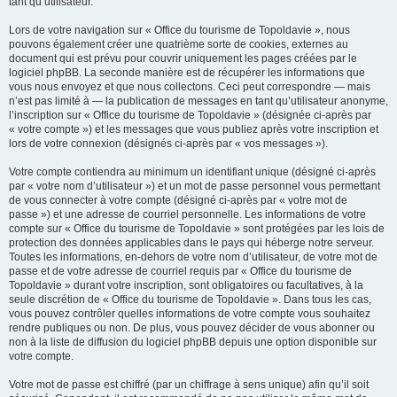
tant qu’utilisateur.
Lors de votre navigation sur « Office du tourisme de Topoldavie », nous
pouvons également créer une quatrième sorte de cookies, externes au
document qui est prévu pour couvrir uniquement les pages créées par le
logiciel phpBB. La seconde manière est de récupérer les informations que
vous nous envoyez et que nous collectons. Ceci peut correspondre — mais
n’est pas limité à — la publication de messages en tant qu’utilisateur anonyme,
l’inscription sur « Office du tourisme de Topoldavie » (désignée ci-après par
« votre compte ») et les messages que vous publiez après votre inscription et
lors de votre connexion (désignés ci-après par « vos messages »).
Votre compte contiendra au minimum un identifiant unique (désigné ci-après
par « votre nom d’utilisateur ») et un mot de passe personnel vous permettant
de vous connecter à votre compte (désigné ci-après par « votre mot de
passe ») et une adresse de courriel personnelle. Les informations de votre
compte sur « Office du tourisme de Topoldavie » sont protégées par les lois de
protection des données applicables dans le pays qui héberge notre serveur.
Toutes les informations, en-dehors de votre nom d’utilisateur, de votre mot de
passe et de votre adresse de courriel requis par « Office du tourisme de
Topoldavie » durant votre inscription, sont obligatoires ou facultatives, à la
seule discrétion de « Office du tourisme de Topoldavie ». Dans tous les cas,
vous pouvez contrôler quelles informations de votre compte vous souhaitez
rendre publiques ou non. De plus, vous pouvez décider de vous abonner ou
non à la liste de diffusion du logiciel phpBB depuis une option disponible sur
votre compte.
Votre mot de passe est chiffré (par un chiffrage à sens unique) afin qu’il soit