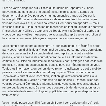
tant qu’utilisateur.
Lors de votre navigation sur « Office du tourisme de Topoldavie », nous
pouvons également créer une quatrième sorte de cookies, externes au
document qui est prévu pour couvrir uniquement les pages créées par le
logiciel phpBB. La seconde manière est de récupérer les informations que
vous nous envoyez et que nous collectons. Ceci peut correspondre — mais
n’est pas limité à — la publication de messages en tant qu’utilisateur anonyme,
l’inscription sur « Office du tourisme de Topoldavie » (désignée ci-après par
« votre compte ») et les messages que vous publiez après votre inscription et
lors de votre connexion (désignés ci-après par « vos messages »).
Votre compte contiendra au minimum un identifiant unique (désigné ci-après
par « votre nom d’utilisateur ») et un mot de passe personnel vous permettant
de vous connecter à votre compte (désigné ci-après par « votre mot de
passe ») et une adresse de courriel personnelle. Les informations de votre
compte sur « Office du tourisme de Topoldavie » sont protégées par les lois de
protection des données applicables dans le pays qui héberge notre serveur.
Toutes les informations, en-dehors de votre nom d’utilisateur, de votre mot de
passe et de votre adresse de courriel requis par « Office du tourisme de
Topoldavie » durant votre inscription, sont obligatoires ou facultatives, à la
seule discrétion de « Office du tourisme de Topoldavie ». Dans tous les cas,
vous pouvez contrôler quelles informations de votre compte vous souhaitez
rendre publiques ou non. De plus, vous pouvez décider de vous abonner ou
non à la liste de diffusion du logiciel phpBB depuis une option disponible sur
votre compte.
Votre mot de passe est chiffré (par un chiffrage à sens unique) afin qu’il soit