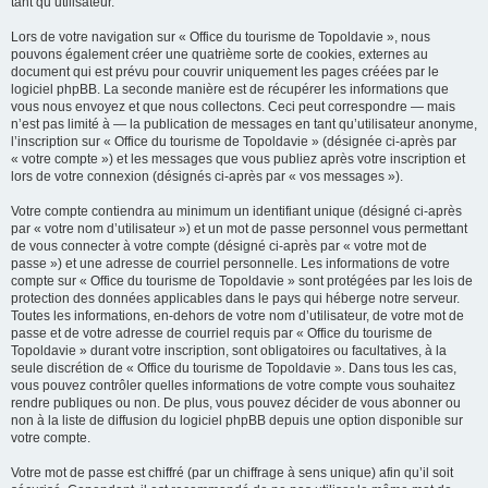
tant qu’utilisateur.
Lors de votre navigation sur « Office du tourisme de Topoldavie », nous
pouvons également créer une quatrième sorte de cookies, externes au
document qui est prévu pour couvrir uniquement les pages créées par le
logiciel phpBB. La seconde manière est de récupérer les informations que
vous nous envoyez et que nous collectons. Ceci peut correspondre — mais
n’est pas limité à — la publication de messages en tant qu’utilisateur anonyme,
l’inscription sur « Office du tourisme de Topoldavie » (désignée ci-après par
« votre compte ») et les messages que vous publiez après votre inscription et
lors de votre connexion (désignés ci-après par « vos messages »).
Votre compte contiendra au minimum un identifiant unique (désigné ci-après
par « votre nom d’utilisateur ») et un mot de passe personnel vous permettant
de vous connecter à votre compte (désigné ci-après par « votre mot de
passe ») et une adresse de courriel personnelle. Les informations de votre
compte sur « Office du tourisme de Topoldavie » sont protégées par les lois de
protection des données applicables dans le pays qui héberge notre serveur.
Toutes les informations, en-dehors de votre nom d’utilisateur, de votre mot de
passe et de votre adresse de courriel requis par « Office du tourisme de
Topoldavie » durant votre inscription, sont obligatoires ou facultatives, à la
seule discrétion de « Office du tourisme de Topoldavie ». Dans tous les cas,
vous pouvez contrôler quelles informations de votre compte vous souhaitez
rendre publiques ou non. De plus, vous pouvez décider de vous abonner ou
non à la liste de diffusion du logiciel phpBB depuis une option disponible sur
votre compte.
Votre mot de passe est chiffré (par un chiffrage à sens unique) afin qu’il soit