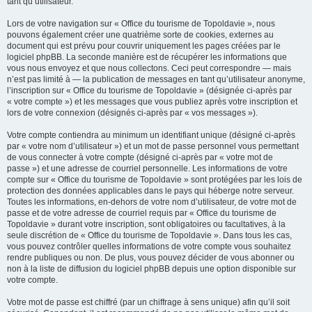
tant qu’utilisateur.
Lors de votre navigation sur « Office du tourisme de Topoldavie », nous
pouvons également créer une quatrième sorte de cookies, externes au
document qui est prévu pour couvrir uniquement les pages créées par le
logiciel phpBB. La seconde manière est de récupérer les informations que
vous nous envoyez et que nous collectons. Ceci peut correspondre — mais
n’est pas limité à — la publication de messages en tant qu’utilisateur anonyme,
l’inscription sur « Office du tourisme de Topoldavie » (désignée ci-après par
« votre compte ») et les messages que vous publiez après votre inscription et
lors de votre connexion (désignés ci-après par « vos messages »).
Votre compte contiendra au minimum un identifiant unique (désigné ci-après
par « votre nom d’utilisateur ») et un mot de passe personnel vous permettant
de vous connecter à votre compte (désigné ci-après par « votre mot de
passe ») et une adresse de courriel personnelle. Les informations de votre
compte sur « Office du tourisme de Topoldavie » sont protégées par les lois de
protection des données applicables dans le pays qui héberge notre serveur.
Toutes les informations, en-dehors de votre nom d’utilisateur, de votre mot de
passe et de votre adresse de courriel requis par « Office du tourisme de
Topoldavie » durant votre inscription, sont obligatoires ou facultatives, à la
seule discrétion de « Office du tourisme de Topoldavie ». Dans tous les cas,
vous pouvez contrôler quelles informations de votre compte vous souhaitez
rendre publiques ou non. De plus, vous pouvez décider de vous abonner ou
non à la liste de diffusion du logiciel phpBB depuis une option disponible sur
votre compte.
Votre mot de passe est chiffré (par un chiffrage à sens unique) afin qu’il soit