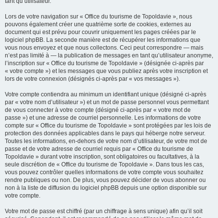
tant qu’utilisateur.
Lors de votre navigation sur « Office du tourisme de Topoldavie », nous
pouvons également créer une quatrième sorte de cookies, externes au
document qui est prévu pour couvrir uniquement les pages créées par le
logiciel phpBB. La seconde manière est de récupérer les informations que
vous nous envoyez et que nous collectons. Ceci peut correspondre — mais
n’est pas limité à — la publication de messages en tant qu’utilisateur anonyme,
l’inscription sur « Office du tourisme de Topoldavie » (désignée ci-après par
« votre compte ») et les messages que vous publiez après votre inscription et
lors de votre connexion (désignés ci-après par « vos messages »).
Votre compte contiendra au minimum un identifiant unique (désigné ci-après
par « votre nom d’utilisateur ») et un mot de passe personnel vous permettant
de vous connecter à votre compte (désigné ci-après par « votre mot de
passe ») et une adresse de courriel personnelle. Les informations de votre
compte sur « Office du tourisme de Topoldavie » sont protégées par les lois de
protection des données applicables dans le pays qui héberge notre serveur.
Toutes les informations, en-dehors de votre nom d’utilisateur, de votre mot de
passe et de votre adresse de courriel requis par « Office du tourisme de
Topoldavie » durant votre inscription, sont obligatoires ou facultatives, à la
seule discrétion de « Office du tourisme de Topoldavie ». Dans tous les cas,
vous pouvez contrôler quelles informations de votre compte vous souhaitez
rendre publiques ou non. De plus, vous pouvez décider de vous abonner ou
non à la liste de diffusion du logiciel phpBB depuis une option disponible sur
votre compte.
Votre mot de passe est chiffré (par un chiffrage à sens unique) afin qu’il soit