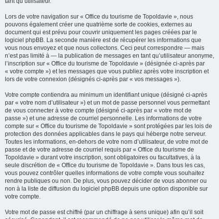
tant qu’utilisateur.
Lors de votre navigation sur « Office du tourisme de Topoldavie », nous
pouvons également créer une quatrième sorte de cookies, externes au
document qui est prévu pour couvrir uniquement les pages créées par le
logiciel phpBB. La seconde manière est de récupérer les informations que
vous nous envoyez et que nous collectons. Ceci peut correspondre — mais
n’est pas limité à — la publication de messages en tant qu’utilisateur anonyme,
l’inscription sur « Office du tourisme de Topoldavie » (désignée ci-après par
« votre compte ») et les messages que vous publiez après votre inscription et
lors de votre connexion (désignés ci-après par « vos messages »).
Votre compte contiendra au minimum un identifiant unique (désigné ci-après
par « votre nom d’utilisateur ») et un mot de passe personnel vous permettant
de vous connecter à votre compte (désigné ci-après par « votre mot de
passe ») et une adresse de courriel personnelle. Les informations de votre
compte sur « Office du tourisme de Topoldavie » sont protégées par les lois de
protection des données applicables dans le pays qui héberge notre serveur.
Toutes les informations, en-dehors de votre nom d’utilisateur, de votre mot de
passe et de votre adresse de courriel requis par « Office du tourisme de
Topoldavie » durant votre inscription, sont obligatoires ou facultatives, à la
seule discrétion de « Office du tourisme de Topoldavie ». Dans tous les cas,
vous pouvez contrôler quelles informations de votre compte vous souhaitez
rendre publiques ou non. De plus, vous pouvez décider de vous abonner ou
non à la liste de diffusion du logiciel phpBB depuis une option disponible sur
votre compte.
Votre mot de passe est chiffré (par un chiffrage à sens unique) afin qu’il soit