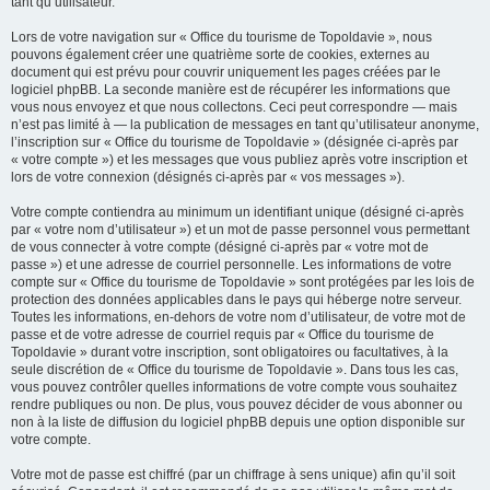
tant qu’utilisateur.
Lors de votre navigation sur « Office du tourisme de Topoldavie », nous
pouvons également créer une quatrième sorte de cookies, externes au
document qui est prévu pour couvrir uniquement les pages créées par le
logiciel phpBB. La seconde manière est de récupérer les informations que
vous nous envoyez et que nous collectons. Ceci peut correspondre — mais
n’est pas limité à — la publication de messages en tant qu’utilisateur anonyme,
l’inscription sur « Office du tourisme de Topoldavie » (désignée ci-après par
« votre compte ») et les messages que vous publiez après votre inscription et
lors de votre connexion (désignés ci-après par « vos messages »).
Votre compte contiendra au minimum un identifiant unique (désigné ci-après
par « votre nom d’utilisateur ») et un mot de passe personnel vous permettant
de vous connecter à votre compte (désigné ci-après par « votre mot de
passe ») et une adresse de courriel personnelle. Les informations de votre
compte sur « Office du tourisme de Topoldavie » sont protégées par les lois de
protection des données applicables dans le pays qui héberge notre serveur.
Toutes les informations, en-dehors de votre nom d’utilisateur, de votre mot de
passe et de votre adresse de courriel requis par « Office du tourisme de
Topoldavie » durant votre inscription, sont obligatoires ou facultatives, à la
seule discrétion de « Office du tourisme de Topoldavie ». Dans tous les cas,
vous pouvez contrôler quelles informations de votre compte vous souhaitez
rendre publiques ou non. De plus, vous pouvez décider de vous abonner ou
non à la liste de diffusion du logiciel phpBB depuis une option disponible sur
votre compte.
Votre mot de passe est chiffré (par un chiffrage à sens unique) afin qu’il soit