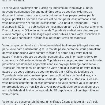
tant qu’utilisateur.
Lors de votre navigation sur « Office du tourisme de Topoldavie », nous
pouvons également créer une quatrième sorte de cookies, externes au
document qui est prévu pour couvrir uniquement les pages créées par le
logiciel phpBB. La seconde manière est de récupérer les informations que
vous nous envoyez et que nous collectons. Ceci peut correspondre — mais
n’est pas limité à — la publication de messages en tant qu’utilisateur anonyme,
l’inscription sur « Office du tourisme de Topoldavie » (désignée ci-après par
« votre compte ») et les messages que vous publiez après votre inscription et
lors de votre connexion (désignés ci-après par « vos messages »).
Votre compte contiendra au minimum un identifiant unique (désigné ci-après
par « votre nom d’utilisateur ») et un mot de passe personnel vous permettant
de vous connecter à votre compte (désigné ci-après par « votre mot de
passe ») et une adresse de courriel personnelle. Les informations de votre
compte sur « Office du tourisme de Topoldavie » sont protégées par les lois de
protection des données applicables dans le pays qui héberge notre serveur.
Toutes les informations, en-dehors de votre nom d’utilisateur, de votre mot de
passe et de votre adresse de courriel requis par « Office du tourisme de
Topoldavie » durant votre inscription, sont obligatoires ou facultatives, à la
seule discrétion de « Office du tourisme de Topoldavie ». Dans tous les cas,
vous pouvez contrôler quelles informations de votre compte vous souhaitez
rendre publiques ou non. De plus, vous pouvez décider de vous abonner ou
non à la liste de diffusion du logiciel phpBB depuis une option disponible sur
votre compte.
Votre mot de passe est chiffré (par un chiffrage à sens unique) afin qu’il soit