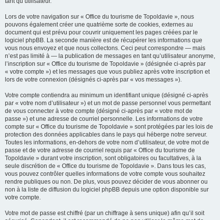
tant qu’utilisateur.
Lors de votre navigation sur « Office du tourisme de Topoldavie », nous
pouvons également créer une quatrième sorte de cookies, externes au
document qui est prévu pour couvrir uniquement les pages créées par le
logiciel phpBB. La seconde manière est de récupérer les informations que
vous nous envoyez et que nous collectons. Ceci peut correspondre — mais
n’est pas limité à — la publication de messages en tant qu’utilisateur anonyme,
l’inscription sur « Office du tourisme de Topoldavie » (désignée ci-après par
« votre compte ») et les messages que vous publiez après votre inscription et
lors de votre connexion (désignés ci-après par « vos messages »).
Votre compte contiendra au minimum un identifiant unique (désigné ci-après
par « votre nom d’utilisateur ») et un mot de passe personnel vous permettant
de vous connecter à votre compte (désigné ci-après par « votre mot de
passe ») et une adresse de courriel personnelle. Les informations de votre
compte sur « Office du tourisme de Topoldavie » sont protégées par les lois de
protection des données applicables dans le pays qui héberge notre serveur.
Toutes les informations, en-dehors de votre nom d’utilisateur, de votre mot de
passe et de votre adresse de courriel requis par « Office du tourisme de
Topoldavie » durant votre inscription, sont obligatoires ou facultatives, à la
seule discrétion de « Office du tourisme de Topoldavie ». Dans tous les cas,
vous pouvez contrôler quelles informations de votre compte vous souhaitez
rendre publiques ou non. De plus, vous pouvez décider de vous abonner ou
non à la liste de diffusion du logiciel phpBB depuis une option disponible sur
votre compte.
Votre mot de passe est chiffré (par un chiffrage à sens unique) afin qu’il soit