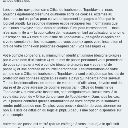
tant qu’utilisateur.
Lors de votre navigation sur « Office du tourisme de Topoldavie », nous
pouvons également créer une quatrième sorte de cookies, externes au
document qui est prévu pour couvrir uniquement les pages créées par le
logiciel phpBB. La seconde manière est de récupérer les informations que
vous nous envoyez et que nous collectons. Ceci peut correspondre — mais
n’est pas limité à — la publication de messages en tant qu’utilisateur anonyme,
l’inscription sur « Office du tourisme de Topoldavie » (désignée ci-après par
« votre compte ») et les messages que vous publiez après votre inscription et
lors de votre connexion (désignés ci-après par « vos messages »).
Votre compte contiendra au minimum un identifiant unique (désigné ci-après
par « votre nom d’utilisateur ») et un mot de passe personnel vous permettant
de vous connecter à votre compte (désigné ci-après par « votre mot de
passe ») et une adresse de courriel personnelle. Les informations de votre
compte sur « Office du tourisme de Topoldavie » sont protégées par les lois de
protection des données applicables dans le pays qui héberge notre serveur.
Toutes les informations, en-dehors de votre nom d’utilisateur, de votre mot de
passe et de votre adresse de courriel requis par « Office du tourisme de
Topoldavie » durant votre inscription, sont obligatoires ou facultatives, à la
seule discrétion de « Office du tourisme de Topoldavie ». Dans tous les cas,
vous pouvez contrôler quelles informations de votre compte vous souhaitez
rendre publiques ou non. De plus, vous pouvez décider de vous abonner ou
non à la liste de diffusion du logiciel phpBB depuis une option disponible sur
votre compte.
Votre mot de passe est chiffré (par un chiffrage à sens unique) afin qu’il soit