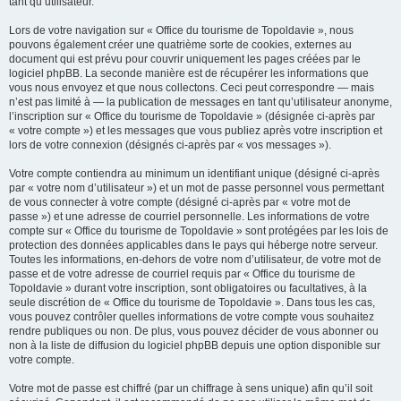
tant qu’utilisateur.
Lors de votre navigation sur « Office du tourisme de Topoldavie », nous
pouvons également créer une quatrième sorte de cookies, externes au
document qui est prévu pour couvrir uniquement les pages créées par le
logiciel phpBB. La seconde manière est de récupérer les informations que
vous nous envoyez et que nous collectons. Ceci peut correspondre — mais
n’est pas limité à — la publication de messages en tant qu’utilisateur anonyme,
l’inscription sur « Office du tourisme de Topoldavie » (désignée ci-après par
« votre compte ») et les messages que vous publiez après votre inscription et
lors de votre connexion (désignés ci-après par « vos messages »).
Votre compte contiendra au minimum un identifiant unique (désigné ci-après
par « votre nom d’utilisateur ») et un mot de passe personnel vous permettant
de vous connecter à votre compte (désigné ci-après par « votre mot de
passe ») et une adresse de courriel personnelle. Les informations de votre
compte sur « Office du tourisme de Topoldavie » sont protégées par les lois de
protection des données applicables dans le pays qui héberge notre serveur.
Toutes les informations, en-dehors de votre nom d’utilisateur, de votre mot de
passe et de votre adresse de courriel requis par « Office du tourisme de
Topoldavie » durant votre inscription, sont obligatoires ou facultatives, à la
seule discrétion de « Office du tourisme de Topoldavie ». Dans tous les cas,
vous pouvez contrôler quelles informations de votre compte vous souhaitez
rendre publiques ou non. De plus, vous pouvez décider de vous abonner ou
non à la liste de diffusion du logiciel phpBB depuis une option disponible sur
votre compte.
Votre mot de passe est chiffré (par un chiffrage à sens unique) afin qu’il soit