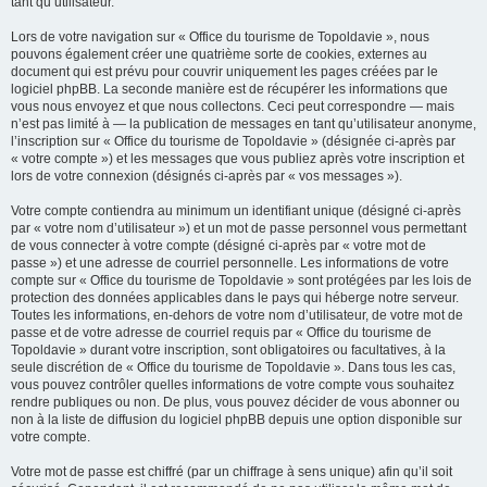
tant qu’utilisateur.
Lors de votre navigation sur « Office du tourisme de Topoldavie », nous
pouvons également créer une quatrième sorte de cookies, externes au
document qui est prévu pour couvrir uniquement les pages créées par le
logiciel phpBB. La seconde manière est de récupérer les informations que
vous nous envoyez et que nous collectons. Ceci peut correspondre — mais
n’est pas limité à — la publication de messages en tant qu’utilisateur anonyme,
l’inscription sur « Office du tourisme de Topoldavie » (désignée ci-après par
« votre compte ») et les messages que vous publiez après votre inscription et
lors de votre connexion (désignés ci-après par « vos messages »).
Votre compte contiendra au minimum un identifiant unique (désigné ci-après
par « votre nom d’utilisateur ») et un mot de passe personnel vous permettant
de vous connecter à votre compte (désigné ci-après par « votre mot de
passe ») et une adresse de courriel personnelle. Les informations de votre
compte sur « Office du tourisme de Topoldavie » sont protégées par les lois de
protection des données applicables dans le pays qui héberge notre serveur.
Toutes les informations, en-dehors de votre nom d’utilisateur, de votre mot de
passe et de votre adresse de courriel requis par « Office du tourisme de
Topoldavie » durant votre inscription, sont obligatoires ou facultatives, à la
seule discrétion de « Office du tourisme de Topoldavie ». Dans tous les cas,
vous pouvez contrôler quelles informations de votre compte vous souhaitez
rendre publiques ou non. De plus, vous pouvez décider de vous abonner ou
non à la liste de diffusion du logiciel phpBB depuis une option disponible sur
votre compte.
Votre mot de passe est chiffré (par un chiffrage à sens unique) afin qu’il soit