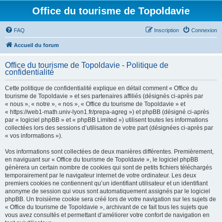
Office du tourisme de Topoldavie
FAQ
Inscription
Connexion
Accueil du forum
Office du tourisme de Topoldavie - Politique de
confidentialité
Cette politique de confidentialité explique en détail comment « Office du
tourisme de Topoldavie » et ses partenaires affiliés (désignés ci-après par
« nous », « notre », « nos », « Office du tourisme de Topoldavie » et
« https://web1-math.univ-lyon1.fr/prepa-agreg ») et phpBB (désigné ci-après
par « logiciel phpBB » et « phpBB Limited ») utilisent toutes les informations
collectées lors des sessions d’utilisation de votre part (désignées ci-après par
« vos informations »).
Vos informations sont collectées de deux manières différentes. Premièrement,
en naviguant sur « Office du tourisme de Topoldavie », le logiciel phpBB
génèrera un certain nombre de cookies qui sont de petits fichiers téléchargés
temporairement par le navigateur internet de votre ordinateur. Les deux
premiers cookies ne contiennent qu’un identifiant utilisateur et un identifiant
anonyme de session qui vous sont automatiquement assignés par le logiciel
phpBB. Un troisième cookie sera créé lors de votre navigation sur les sujets de
« Office du tourisme de Topoldavie », archivant de ce fait tous les sujets que
vous avez consultés et permettant d’améliorer votre confort de navigation en