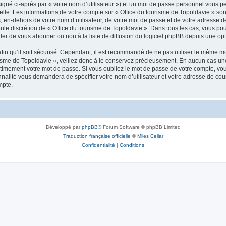
igné ci-après par « votre nom d’utilisateur ») et un mot de passe personnel vous p
elle. Les informations de votre compte sur « Office du tourisme de Topoldavie » so
, en-dehors de votre nom d’utilisateur, de votre mot de passe et de votre adresse d
a seule discrétion de « Office du tourisme de Topoldavie ». Dans tous les cas, vous 
r de vous abonner ou non à la liste de diffusion du logiciel phpBB depuis une opt
afin qu’il soit sécurisé. Cependant, il est recommandé de ne pas utiliser le même mot
isme de Topoldavie », veillez donc à le conservez précieusement. En aucun cas une 
timement votre mot de passe. Si vous oubliez le mot de passe de votre compte, vous
onnalité vous demandera de spécifier votre nom d’utilisateur et votre adresse de co
mpte.
Développé par
phpBB
® Forum Software © phpBB Limited
Traduction française officielle
©
Miles Cellar
Confidentialité
|
Conditions