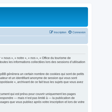
Inscription
Connexion
 « nous », « notre », « nos », « Office du tourisme de
outes les informations collectées lors des sessions d’utilisation
phpBB génèrera un certain nombre de cookies qui sont de petits
isateur et un identifiant anonyme de session qui vous sont
poldavie », archivant de ce fait tous les sujets que vous avez
ocument qui est prévu pour couvrir uniquement les pages
respondre — mais n’est pas limité à — la publication de
sages que vous publiez après votre inscription et lors de votre