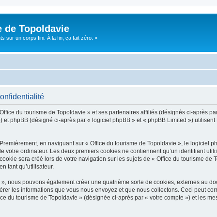
e de Topoldavie
sur un corps fini. À la fin, ça fait zéro. »
onfidentialité
Office du tourisme de Topoldavie » et ses partenaires affiliés (désignés ci-après par
 et phpBB (désigné ci-après par « logiciel phpBB » et « phpBB Limited ») utilisent t
 Premièrement, en naviguant sur « Office du tourisme de Topoldavie », le logiciel 
de votre ordinateur. Les deux premiers cookies ne contiennent qu’un identifiant util
okie sera créé lors de votre navigation sur les sujets de « Office du tourisme de To
n tant qu’utilisateur.
ie », nous pouvons également créer une quatrième sorte de cookies, externes au d
érer les informations que vous nous envoyez et que nous collectons. Ceci peut cor
fice du tourisme de Topoldavie » (désignée ci-après par « votre compte ») et les mes