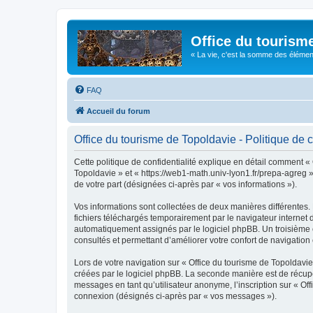
Office du tourism
« La vie, c'est la somme des éléments 
FAQ
Accueil du forum
Office du tourisme de Topoldavie - Politique de c
Cette politique de confidentialité explique en détail comment « 
Topoldavie » et « https://web1-math.univ-lyon1.fr/prepa-agreg »)
de votre part (désignées ci-après par « vos informations »).
Vos informations sont collectées de deux manières différentes.
fichiers téléchargés temporairement par le navigateur internet 
automatiquement assignés par le logiciel phpBB. Un troisième co
consultés et permettant d’améliorer votre confort de navigation e
Lors de votre navigation sur « Office du tourisme de Topoldav
créées par le logiciel phpBB. La seconde manière est de récup
messages en tant qu’utilisateur anonyme, l’inscription sur « Of
connexion (désignés ci-après par « vos messages »).