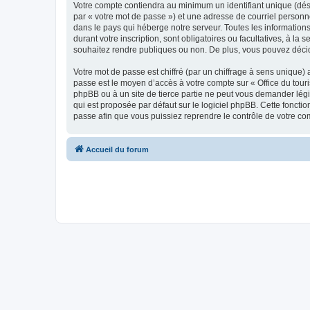
Votre compte contiendra au minimum un identifiant unique (dés
par « votre mot de passe ») et une adresse de courriel personn
dans le pays qui héberge notre serveur. Toutes les informations
durant votre inscription, sont obligatoires ou facultatives, à l
souhaitez rendre publiques ou non. De plus, vous pouvez décide
Votre mot de passe est chiffré (par un chiffrage à sens unique) 
passe est le moyen d’accès à votre compte sur « Office du tour
phpBB ou à un site de tierce partie ne peut vous demander légi
qui est proposée par défaut sur le logiciel phpBB. Cette foncti
passe afin que vous puissiez reprendre le contrôle de votre co
Accueil du forum