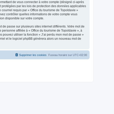
ermettant de vous connecter à votre compte (désigné ci-après
nt protégées par les lois de protection des données applicables
e courriel requis par « Office du tourisme de Topoldavie »
pouvez contrôler quelles informations de votre compte vous
ion disponible sur votre compte.
 de passe sur plusieurs sites internet différents. Votre mot de
personne affiliée à « Office du tourisme de Topoldavie », à
 pouvez utiliser la fonction « J’ai perdu mon mot de passe »
urriel et le logiciel phpBB générera alors un nouveau mot de
Supprimer les cookies
Fuseau horaire sur
UTC+02:00