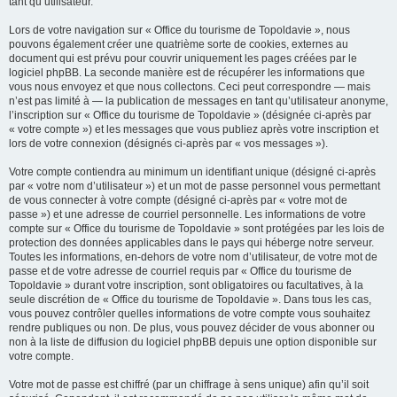
tant qu’utilisateur.
Lors de votre navigation sur « Office du tourisme de Topoldavie », nous
pouvons également créer une quatrième sorte de cookies, externes au
document qui est prévu pour couvrir uniquement les pages créées par le
logiciel phpBB. La seconde manière est de récupérer les informations que
vous nous envoyez et que nous collectons. Ceci peut correspondre — mais
n’est pas limité à — la publication de messages en tant qu’utilisateur anonyme,
l’inscription sur « Office du tourisme de Topoldavie » (désignée ci-après par
« votre compte ») et les messages que vous publiez après votre inscription et
lors de votre connexion (désignés ci-après par « vos messages »).
Votre compte contiendra au minimum un identifiant unique (désigné ci-après
par « votre nom d’utilisateur ») et un mot de passe personnel vous permettant
de vous connecter à votre compte (désigné ci-après par « votre mot de
passe ») et une adresse de courriel personnelle. Les informations de votre
compte sur « Office du tourisme de Topoldavie » sont protégées par les lois de
protection des données applicables dans le pays qui héberge notre serveur.
Toutes les informations, en-dehors de votre nom d’utilisateur, de votre mot de
passe et de votre adresse de courriel requis par « Office du tourisme de
Topoldavie » durant votre inscription, sont obligatoires ou facultatives, à la
seule discrétion de « Office du tourisme de Topoldavie ». Dans tous les cas,
vous pouvez contrôler quelles informations de votre compte vous souhaitez
rendre publiques ou non. De plus, vous pouvez décider de vous abonner ou
non à la liste de diffusion du logiciel phpBB depuis une option disponible sur
votre compte.
Votre mot de passe est chiffré (par un chiffrage à sens unique) afin qu’il soit