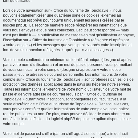
tant qu’utilisateur.
Lors de votre navigation sur « Office du tourisme de Topoldavie », nous
pouvons également créer une quatrième sorte de cookies, externes au
document qui est prévu pour couvrir uniquement les pages créées par le
logiciel phpBB. La seconde manière est de récupérer les informations que
vous nous envoyez et que nous collectons. Ceci peut correspondre — mais
n’est pas limité à — la publication de messages en tant qu’utilisateur anonyme,
l’inscription sur « Office du tourisme de Topoldavie » (désignée ci-après par
« votre compte ») et les messages que vous publiez après votre inscription et
lors de votre connexion (désignés ci-après par « vos messages »).
Votre compte contiendra au minimum un identifiant unique (désigné ci-après
par « votre nom d’utilisateur ») et un mot de passe personnel vous permettant
de vous connecter à votre compte (désigné ci-après par « votre mot de
passe ») et une adresse de courriel personnelle. Les informations de votre
compte sur « Office du tourisme de Topoldavie » sont protégées par les lois de
protection des données applicables dans le pays qui héberge notre serveur.
Toutes les informations, en-dehors de votre nom d’utilisateur, de votre mot de
passe et de votre adresse de courriel requis par « Office du tourisme de
Topoldavie » durant votre inscription, sont obligatoires ou facultatives, à la
seule discrétion de « Office du tourisme de Topoldavie ». Dans tous les cas,
vous pouvez contrôler quelles informations de votre compte vous souhaitez
rendre publiques ou non. De plus, vous pouvez décider de vous abonner ou
non à la liste de diffusion du logiciel phpBB depuis une option disponible sur
votre compte.
Votre mot de passe est chiffré (par un chiffrage à sens unique) afin qu’il soit