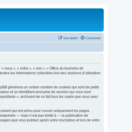
Inscription
Connexion
 « nous », « notre », « nos », « Office du tourisme de
outes les informations collectées lors des sessions d’utilisation
phpBB génèrera un certain nombre de cookies qui sont de petits
isateur et un identifiant anonyme de session qui vous sont
poldavie », archivant de ce fait tous les sujets que vous avez
ocument qui est prévu pour couvrir uniquement les pages
respondre — mais n’est pas limité à — la publication de
sages que vous publiez après votre inscription et lors de votre