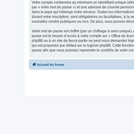
Votre compte contiendra au minimum un identifiant unique (dés
par « votre mot de passe ») et une adresse de courriel personn
dans le pays qui héberge notre serveur. Toutes les informations
durant votre inscription, sont obligatoires ou facultatives, à l
souhaitez rendre publiques ou non. De plus, vous pouvez décide
Votre mot de passe est chiffré (par un chiffrage à sens unique) 
passe est le moyen d’accès à votre compte sur « Office du tour
phpBB ou à un site de tierce partie ne peut vous demander légi
qui est proposée par défaut sur le logiciel phpBB. Cette foncti
passe afin que vous puissiez reprendre le contrôle de votre co
Accueil du forum