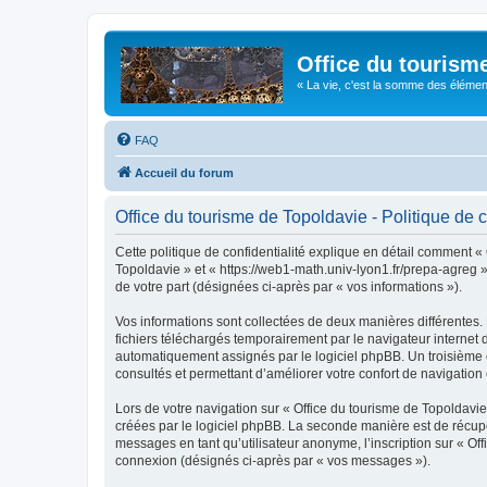
Office du tourism
« La vie, c'est la somme des éléments 
FAQ
Accueil du forum
Office du tourisme de Topoldavie - Politique de c
Cette politique de confidentialité explique en détail comment « 
Topoldavie » et « https://web1-math.univ-lyon1.fr/prepa-agreg »)
de votre part (désignées ci-après par « vos informations »).
Vos informations sont collectées de deux manières différentes.
fichiers téléchargés temporairement par le navigateur internet 
automatiquement assignés par le logiciel phpBB. Un troisième co
consultés et permettant d’améliorer votre confort de navigation e
Lors de votre navigation sur « Office du tourisme de Topoldav
créées par le logiciel phpBB. La seconde manière est de récup
messages en tant qu’utilisateur anonyme, l’inscription sur « Of
connexion (désignés ci-après par « vos messages »).