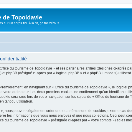
e de Topoldavie
sur un corps fini. À la fin, ça fait zéro. »
onfidentialité
Office du tourisme de Topoldavie » et ses partenaires affiliés (désignés ci-après par
 et phpBB (désigné ci-après par « logiciel phpBB » et « phpBB Limited ») utilisent t
 Premièrement, en naviguant sur « Office du tourisme de Topoldavie », le logiciel 
de votre ordinateur. Les deux premiers cookies ne contiennent qu’un identifiant util
okie sera créé lors de votre navigation sur les sujets de « Office du tourisme de To
n tant qu’utilisateur.
ie », nous pouvons également créer une quatrième sorte de cookies, externes au d
érer les informations que vous nous envoyez et que nous collectons. Ceci peut cor
fice du tourisme de Topoldavie » (désignée ci-après par « votre compte ») et les mes