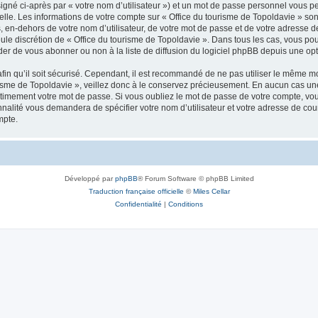
igné ci-après par « votre nom d’utilisateur ») et un mot de passe personnel vous p
elle. Les informations de votre compte sur « Office du tourisme de Topoldavie » so
, en-dehors de votre nom d’utilisateur, de votre mot de passe et de votre adresse d
a seule discrétion de « Office du tourisme de Topoldavie ». Dans tous les cas, vous 
r de vous abonner ou non à la liste de diffusion du logiciel phpBB depuis une opt
afin qu’il soit sécurisé. Cependant, il est recommandé de ne pas utiliser le même mot
isme de Topoldavie », veillez donc à le conservez précieusement. En aucun cas une 
timement votre mot de passe. Si vous oubliez le mot de passe de votre compte, vous
onnalité vous demandera de spécifier votre nom d’utilisateur et votre adresse de co
mpte.
Développé par
phpBB
® Forum Software © phpBB Limited
Traduction française officielle
©
Miles Cellar
Confidentialité
|
Conditions