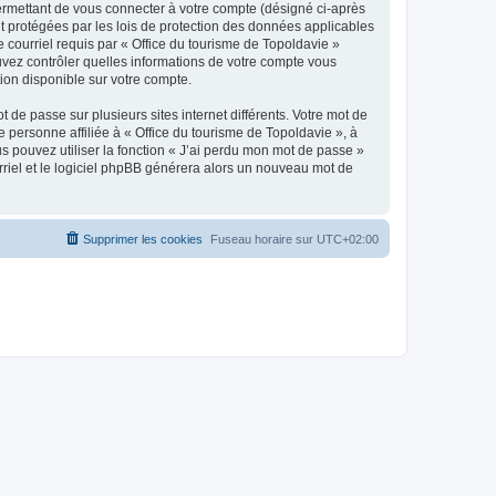
ermettant de vous connecter à votre compte (désigné ci-après
nt protégées par les lois de protection des données applicables
e courriel requis par « Office du tourisme de Topoldavie »
pouvez contrôler quelles informations de votre compte vous
ion disponible sur votre compte.
 de passe sur plusieurs sites internet différents. Votre mot de
personne affiliée à « Office du tourisme de Topoldavie », à
 pouvez utiliser la fonction « J’ai perdu mon mot de passe »
urriel et le logiciel phpBB générera alors un nouveau mot de
Supprimer les cookies
Fuseau horaire sur
UTC+02:00