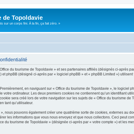
e de Topoldavie
sur un corps fini. À la fin, ça fait zéro. »
onfidentialité
Office du tourisme de Topoldavie » et ses partenaires affiliés (désignés ci-après par
 et phpBB (désigné ci-après par « logiciel phpBB » et « phpBB Limited ») utilisent t
 Premièrement, en naviguant sur « Office du tourisme de Topoldavie », le logiciel 
de votre ordinateur. Les deux premiers cookies ne contiennent qu’un identifiant util
okie sera créé lors de votre navigation sur les sujets de « Office du tourisme de To
n tant qu’utilisateur.
ie », nous pouvons également créer une quatrième sorte de cookies, externes au d
érer les informations que vous nous envoyez et que nous collectons. Ceci peut cor
fice du tourisme de Topoldavie » (désignée ci-après par « votre compte ») et les mes