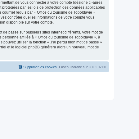
ermettant de vous connecter à votre compte (désigné ci-après
nt protégées par les lois de protection des données applicables
e courriel requis par « Office du tourisme de Topoldavie »
pouvez contrôler quelles informations de votre compte vous
ion disponible sur votre compte.
 de passe sur plusieurs sites internet différents. Votre mot de
personne affiliée à « Office du tourisme de Topoldavie », à
 pouvez utiliser la fonction « J’ai perdu mon mot de passe »
urriel et le logiciel phpBB générera alors un nouveau mot de
Supprimer les cookies
Fuseau horaire sur
UTC+02:00