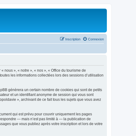
Inscription
Connexion
 « nous », « notre », « nos », « Office du tourisme de
outes les informations collectées lors des sessions d’utilisation
phpBB génèrera un certain nombre de cookies qui sont de petits
isateur et un identifiant anonyme de session qui vous sont
poldavie », archivant de ce fait tous les sujets que vous avez
ocument qui est prévu pour couvrir uniquement les pages
respondre — mais n’est pas limité à — la publication de
sages que vous publiez après votre inscription et lors de votre