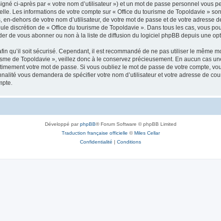
igné ci-après par « votre nom d’utilisateur ») et un mot de passe personnel vous p
elle. Les informations de votre compte sur « Office du tourisme de Topoldavie » so
, en-dehors de votre nom d’utilisateur, de votre mot de passe et de votre adresse d
a seule discrétion de « Office du tourisme de Topoldavie ». Dans tous les cas, vous 
r de vous abonner ou non à la liste de diffusion du logiciel phpBB depuis une opt
afin qu’il soit sécurisé. Cependant, il est recommandé de ne pas utiliser le même mot
isme de Topoldavie », veillez donc à le conservez précieusement. En aucun cas une 
timement votre mot de passe. Si vous oubliez le mot de passe de votre compte, vous
onnalité vous demandera de spécifier votre nom d’utilisateur et votre adresse de co
mpte.
Développé par
phpBB
® Forum Software © phpBB Limited
Traduction française officielle
©
Miles Cellar
Confidentialité
|
Conditions