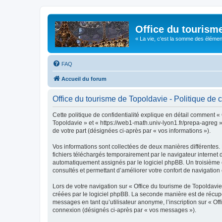
Office du tourism
« La vie, c'est la somme des éléments 
FAQ
Accueil du forum
Office du tourisme de Topoldavie - Politique de c
Cette politique de confidentialité explique en détail comment « 
Topoldavie » et « https://web1-math.univ-lyon1.fr/prepa-agreg »)
de votre part (désignées ci-après par « vos informations »).
Vos informations sont collectées de deux manières différentes.
fichiers téléchargés temporairement par le navigateur internet 
automatiquement assignés par le logiciel phpBB. Un troisième co
consultés et permettant d’améliorer votre confort de navigation e
Lors de votre navigation sur « Office du tourisme de Topoldav
créées par le logiciel phpBB. La seconde manière est de récup
messages en tant qu’utilisateur anonyme, l’inscription sur « Of
connexion (désignés ci-après par « vos messages »).