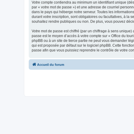
Votre compte contiendra au minimum un identifiant unique (dés
par « votre mot de passe ») et une adresse de courriel personn
dans le pays qui héberge notre serveur. Toutes les informations
durant votre inscription, sont obligatoires ou facultatives, à l
souhaitez rendre publiques ou non. De plus, vous pouvez décide
Votre mot de passe est chiffré (par un chiffrage à sens unique) 
passe est le moyen d’accès à votre compte sur « Office du tour
phpBB ou à un site de tierce partie ne peut vous demander légi
qui est proposée par défaut sur le logiciel phpBB. Cette foncti
passe afin que vous puissiez reprendre le contrôle de votre co
Accueil du forum