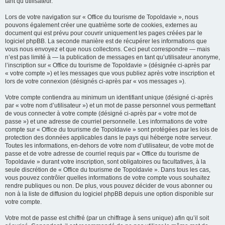
tant qu’utilisateur.
Lors de votre navigation sur « Office du tourisme de Topoldavie », nous
pouvons également créer une quatrième sorte de cookies, externes au
document qui est prévu pour couvrir uniquement les pages créées par le
logiciel phpBB. La seconde manière est de récupérer les informations que
vous nous envoyez et que nous collectons. Ceci peut correspondre — mais
n’est pas limité à — la publication de messages en tant qu’utilisateur anonyme,
l’inscription sur « Office du tourisme de Topoldavie » (désignée ci-après par
« votre compte ») et les messages que vous publiez après votre inscription et
lors de votre connexion (désignés ci-après par « vos messages »).
Votre compte contiendra au minimum un identifiant unique (désigné ci-après
par « votre nom d’utilisateur ») et un mot de passe personnel vous permettant
de vous connecter à votre compte (désigné ci-après par « votre mot de
passe ») et une adresse de courriel personnelle. Les informations de votre
compte sur « Office du tourisme de Topoldavie » sont protégées par les lois de
protection des données applicables dans le pays qui héberge notre serveur.
Toutes les informations, en-dehors de votre nom d’utilisateur, de votre mot de
passe et de votre adresse de courriel requis par « Office du tourisme de
Topoldavie » durant votre inscription, sont obligatoires ou facultatives, à la
seule discrétion de « Office du tourisme de Topoldavie ». Dans tous les cas,
vous pouvez contrôler quelles informations de votre compte vous souhaitez
rendre publiques ou non. De plus, vous pouvez décider de vous abonner ou
non à la liste de diffusion du logiciel phpBB depuis une option disponible sur
votre compte.
Votre mot de passe est chiffré (par un chiffrage à sens unique) afin qu’il soit