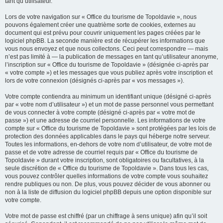
tant qu’utilisateur.
Lors de votre navigation sur « Office du tourisme de Topoldavie », nous
pouvons également créer une quatrième sorte de cookies, externes au
document qui est prévu pour couvrir uniquement les pages créées par le
logiciel phpBB. La seconde manière est de récupérer les informations que
vous nous envoyez et que nous collectons. Ceci peut correspondre — mais
n’est pas limité à — la publication de messages en tant qu’utilisateur anonyme,
l’inscription sur « Office du tourisme de Topoldavie » (désignée ci-après par
« votre compte ») et les messages que vous publiez après votre inscription et
lors de votre connexion (désignés ci-après par « vos messages »).
Votre compte contiendra au minimum un identifiant unique (désigné ci-après
par « votre nom d’utilisateur ») et un mot de passe personnel vous permettant
de vous connecter à votre compte (désigné ci-après par « votre mot de
passe ») et une adresse de courriel personnelle. Les informations de votre
compte sur « Office du tourisme de Topoldavie » sont protégées par les lois de
protection des données applicables dans le pays qui héberge notre serveur.
Toutes les informations, en-dehors de votre nom d’utilisateur, de votre mot de
passe et de votre adresse de courriel requis par « Office du tourisme de
Topoldavie » durant votre inscription, sont obligatoires ou facultatives, à la
seule discrétion de « Office du tourisme de Topoldavie ». Dans tous les cas,
vous pouvez contrôler quelles informations de votre compte vous souhaitez
rendre publiques ou non. De plus, vous pouvez décider de vous abonner ou
non à la liste de diffusion du logiciel phpBB depuis une option disponible sur
votre compte.
Votre mot de passe est chiffré (par un chiffrage à sens unique) afin qu’il soit