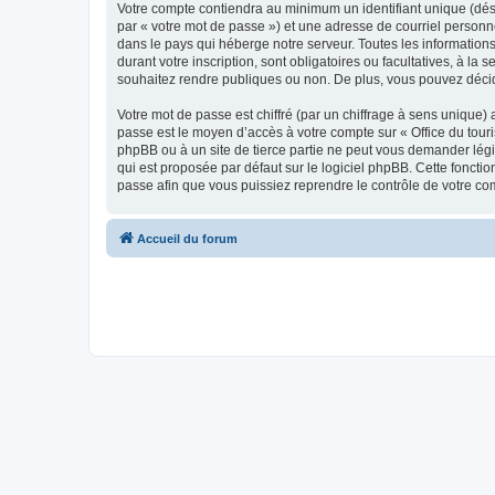
Votre compte contiendra au minimum un identifiant unique (dés
par « votre mot de passe ») et une adresse de courriel personn
dans le pays qui héberge notre serveur. Toutes les informations
durant votre inscription, sont obligatoires ou facultatives, à l
souhaitez rendre publiques ou non. De plus, vous pouvez décide
Votre mot de passe est chiffré (par un chiffrage à sens unique) 
passe est le moyen d’accès à votre compte sur « Office du tour
phpBB ou à un site de tierce partie ne peut vous demander légi
qui est proposée par défaut sur le logiciel phpBB. Cette foncti
passe afin que vous puissiez reprendre le contrôle de votre co
Accueil du forum