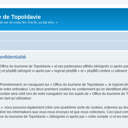
e de Topoldavie
sur un corps fini. À la fin, ça fait zéro. »
onfidentialité
Office du tourisme de Topoldavie » et ses partenaires affiliés (désignés ci-après par
 et phpBB (désigné ci-après par « logiciel phpBB » et « phpBB Limited ») utilisent t
 Premièrement, en naviguant sur « Office du tourisme de Topoldavie », le logiciel 
de votre ordinateur. Les deux premiers cookies ne contiennent qu’un identifiant util
okie sera créé lors de votre navigation sur les sujets de « Office du tourisme de To
n tant qu’utilisateur.
ie », nous pouvons également créer une quatrième sorte de cookies, externes au d
érer les informations que vous nous envoyez et que nous collectons. Ceci peut cor
fice du tourisme de Topoldavie » (désignée ci-après par « votre compte ») et les mes