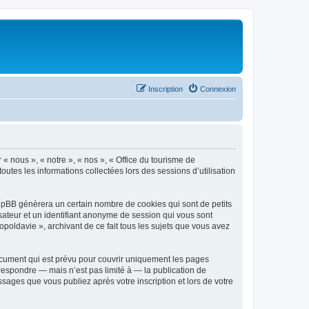
Inscription
Connexion
 « nous », « notre », « nos », « Office du tourisme de
outes les informations collectées lors des sessions d’utilisation
phpBB génèrera un certain nombre de cookies qui sont de petits
isateur et un identifiant anonyme de session qui vous sont
poldavie », archivant de ce fait tous les sujets que vous avez
ocument qui est prévu pour couvrir uniquement les pages
respondre — mais n’est pas limité à — la publication de
sages que vous publiez après votre inscription et lors de votre