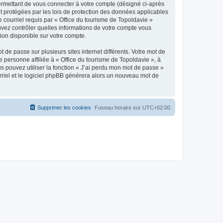
ermettant de vous connecter à votre compte (désigné ci-après
nt protégées par les lois de protection des données applicables
e courriel requis par « Office du tourisme de Topoldavie »
pouvez contrôler quelles informations de votre compte vous
ion disponible sur votre compte.
 de passe sur plusieurs sites internet différents. Votre mot de
personne affiliée à « Office du tourisme de Topoldavie », à
 pouvez utiliser la fonction « J’ai perdu mon mot de passe »
urriel et le logiciel phpBB générera alors un nouveau mot de
Supprimer les cookies
Fuseau horaire sur
UTC+02:00