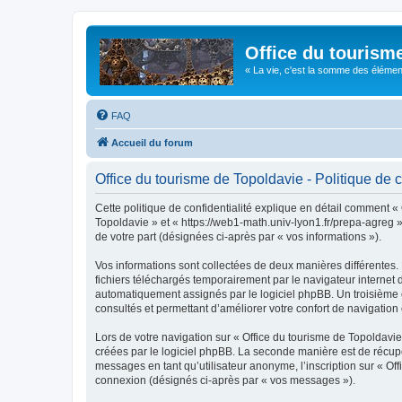
Office du tourism
« La vie, c'est la somme des éléments 
FAQ
Accueil du forum
Office du tourisme de Topoldavie - Politique de c
Cette politique de confidentialité explique en détail comment « 
Topoldavie » et « https://web1-math.univ-lyon1.fr/prepa-agreg »)
de votre part (désignées ci-après par « vos informations »).
Vos informations sont collectées de deux manières différentes.
fichiers téléchargés temporairement par le navigateur internet 
automatiquement assignés par le logiciel phpBB. Un troisième co
consultés et permettant d’améliorer votre confort de navigation e
Lors de votre navigation sur « Office du tourisme de Topoldav
créées par le logiciel phpBB. La seconde manière est de récup
messages en tant qu’utilisateur anonyme, l’inscription sur « Of
connexion (désignés ci-après par « vos messages »).