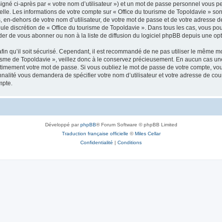
igné ci-après par « votre nom d’utilisateur ») et un mot de passe personnel vous p
elle. Les informations de votre compte sur « Office du tourisme de Topoldavie » so
, en-dehors de votre nom d’utilisateur, de votre mot de passe et de votre adresse d
a seule discrétion de « Office du tourisme de Topoldavie ». Dans tous les cas, vous 
r de vous abonner ou non à la liste de diffusion du logiciel phpBB depuis une opt
afin qu’il soit sécurisé. Cependant, il est recommandé de ne pas utiliser le même mot
isme de Topoldavie », veillez donc à le conservez précieusement. En aucun cas une 
timement votre mot de passe. Si vous oubliez le mot de passe de votre compte, vous
onnalité vous demandera de spécifier votre nom d’utilisateur et votre adresse de co
mpte.
Développé par
phpBB
® Forum Software © phpBB Limited
Traduction française officielle
©
Miles Cellar
Confidentialité
|
Conditions