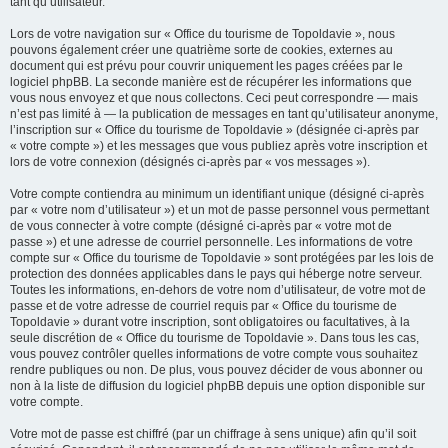
tant qu’utilisateur.
Lors de votre navigation sur « Office du tourisme de Topoldavie », nous
pouvons également créer une quatrième sorte de cookies, externes au
document qui est prévu pour couvrir uniquement les pages créées par le
logiciel phpBB. La seconde manière est de récupérer les informations que
vous nous envoyez et que nous collectons. Ceci peut correspondre — mais
n’est pas limité à — la publication de messages en tant qu’utilisateur anonyme,
l’inscription sur « Office du tourisme de Topoldavie » (désignée ci-après par
« votre compte ») et les messages que vous publiez après votre inscription et
lors de votre connexion (désignés ci-après par « vos messages »).
Votre compte contiendra au minimum un identifiant unique (désigné ci-après
par « votre nom d’utilisateur ») et un mot de passe personnel vous permettant
de vous connecter à votre compte (désigné ci-après par « votre mot de
passe ») et une adresse de courriel personnelle. Les informations de votre
compte sur « Office du tourisme de Topoldavie » sont protégées par les lois de
protection des données applicables dans le pays qui héberge notre serveur.
Toutes les informations, en-dehors de votre nom d’utilisateur, de votre mot de
passe et de votre adresse de courriel requis par « Office du tourisme de
Topoldavie » durant votre inscription, sont obligatoires ou facultatives, à la
seule discrétion de « Office du tourisme de Topoldavie ». Dans tous les cas,
vous pouvez contrôler quelles informations de votre compte vous souhaitez
rendre publiques ou non. De plus, vous pouvez décider de vous abonner ou
non à la liste de diffusion du logiciel phpBB depuis une option disponible sur
votre compte.
Votre mot de passe est chiffré (par un chiffrage à sens unique) afin qu’il soit