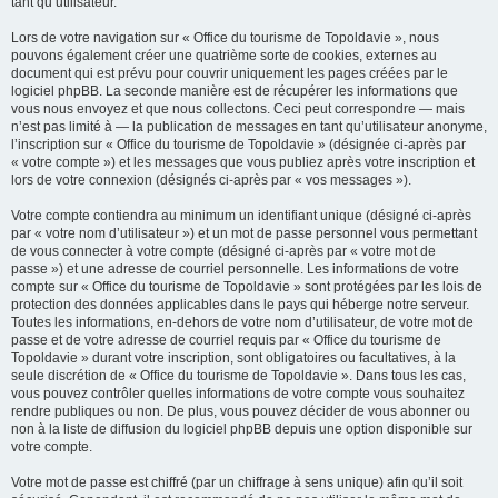
tant qu’utilisateur.
Lors de votre navigation sur « Office du tourisme de Topoldavie », nous
pouvons également créer une quatrième sorte de cookies, externes au
document qui est prévu pour couvrir uniquement les pages créées par le
logiciel phpBB. La seconde manière est de récupérer les informations que
vous nous envoyez et que nous collectons. Ceci peut correspondre — mais
n’est pas limité à — la publication de messages en tant qu’utilisateur anonyme,
l’inscription sur « Office du tourisme de Topoldavie » (désignée ci-après par
« votre compte ») et les messages que vous publiez après votre inscription et
lors de votre connexion (désignés ci-après par « vos messages »).
Votre compte contiendra au minimum un identifiant unique (désigné ci-après
par « votre nom d’utilisateur ») et un mot de passe personnel vous permettant
de vous connecter à votre compte (désigné ci-après par « votre mot de
passe ») et une adresse de courriel personnelle. Les informations de votre
compte sur « Office du tourisme de Topoldavie » sont protégées par les lois de
protection des données applicables dans le pays qui héberge notre serveur.
Toutes les informations, en-dehors de votre nom d’utilisateur, de votre mot de
passe et de votre adresse de courriel requis par « Office du tourisme de
Topoldavie » durant votre inscription, sont obligatoires ou facultatives, à la
seule discrétion de « Office du tourisme de Topoldavie ». Dans tous les cas,
vous pouvez contrôler quelles informations de votre compte vous souhaitez
rendre publiques ou non. De plus, vous pouvez décider de vous abonner ou
non à la liste de diffusion du logiciel phpBB depuis une option disponible sur
votre compte.
Votre mot de passe est chiffré (par un chiffrage à sens unique) afin qu’il soit