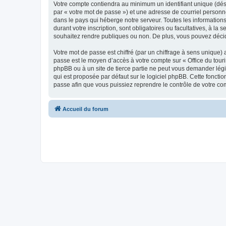
Votre compte contiendra au minimum un identifiant unique (dés
par « votre mot de passe ») et une adresse de courriel personn
dans le pays qui héberge notre serveur. Toutes les informations
durant votre inscription, sont obligatoires ou facultatives, à l
souhaitez rendre publiques ou non. De plus, vous pouvez décide
Votre mot de passe est chiffré (par un chiffrage à sens unique) 
passe est le moyen d’accès à votre compte sur « Office du tour
phpBB ou à un site de tierce partie ne peut vous demander légi
qui est proposée par défaut sur le logiciel phpBB. Cette foncti
passe afin que vous puissiez reprendre le contrôle de votre co
Accueil du forum