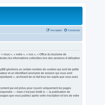
Inscription
Connexion
 « nous », « notre », « nos », « Office du tourisme de
outes les informations collectées lors des sessions d’utilisation
phpBB génèrera un certain nombre de cookies qui sont de petits
isateur et un identifiant anonyme de session qui vous sont
poldavie », archivant de ce fait tous les sujets que vous avez
ocument qui est prévu pour couvrir uniquement les pages
respondre — mais n’est pas limité à — la publication de
sages que vous publiez après votre inscription et lors de votre