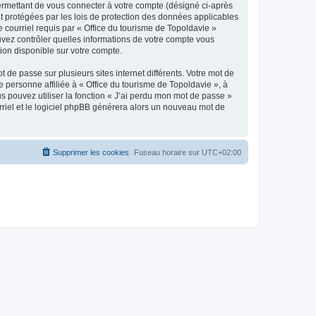
ermettant de vous connecter à votre compte (désigné ci-après
nt protégées par les lois de protection des données applicables
e courriel requis par « Office du tourisme de Topoldavie »
pouvez contrôler quelles informations de votre compte vous
ion disponible sur votre compte.
 de passe sur plusieurs sites internet différents. Votre mot de
personne affiliée à « Office du tourisme de Topoldavie », à
 pouvez utiliser la fonction « J’ai perdu mon mot de passe »
urriel et le logiciel phpBB générera alors un nouveau mot de
Supprimer les cookies
Fuseau horaire sur
UTC+02:00