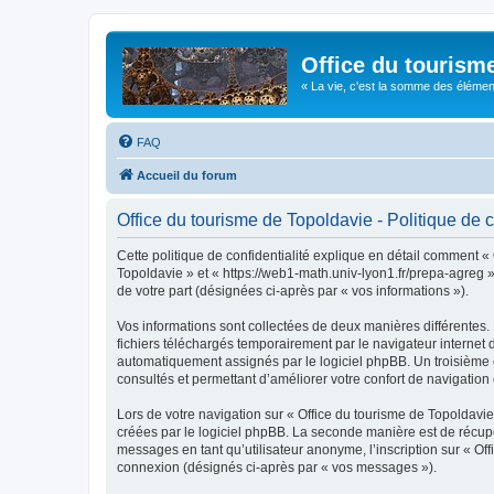
Office du tourism
« La vie, c'est la somme des éléments 
FAQ
Accueil du forum
Office du tourisme de Topoldavie - Politique de c
Cette politique de confidentialité explique en détail comment « 
Topoldavie » et « https://web1-math.univ-lyon1.fr/prepa-agreg »)
de votre part (désignées ci-après par « vos informations »).
Vos informations sont collectées de deux manières différentes.
fichiers téléchargés temporairement par le navigateur internet 
automatiquement assignés par le logiciel phpBB. Un troisième co
consultés et permettant d’améliorer votre confort de navigation e
Lors de votre navigation sur « Office du tourisme de Topoldav
créées par le logiciel phpBB. La seconde manière est de récup
messages en tant qu’utilisateur anonyme, l’inscription sur « Of
connexion (désignés ci-après par « vos messages »).