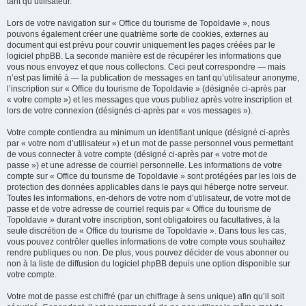
tant qu’utilisateur.
Lors de votre navigation sur « Office du tourisme de Topoldavie », nous
pouvons également créer une quatrième sorte de cookies, externes au
document qui est prévu pour couvrir uniquement les pages créées par le
logiciel phpBB. La seconde manière est de récupérer les informations que
vous nous envoyez et que nous collectons. Ceci peut correspondre — mais
n’est pas limité à — la publication de messages en tant qu’utilisateur anonyme,
l’inscription sur « Office du tourisme de Topoldavie » (désignée ci-après par
« votre compte ») et les messages que vous publiez après votre inscription et
lors de votre connexion (désignés ci-après par « vos messages »).
Votre compte contiendra au minimum un identifiant unique (désigné ci-après
par « votre nom d’utilisateur ») et un mot de passe personnel vous permettant
de vous connecter à votre compte (désigné ci-après par « votre mot de
passe ») et une adresse de courriel personnelle. Les informations de votre
compte sur « Office du tourisme de Topoldavie » sont protégées par les lois de
protection des données applicables dans le pays qui héberge notre serveur.
Toutes les informations, en-dehors de votre nom d’utilisateur, de votre mot de
passe et de votre adresse de courriel requis par « Office du tourisme de
Topoldavie » durant votre inscription, sont obligatoires ou facultatives, à la
seule discrétion de « Office du tourisme de Topoldavie ». Dans tous les cas,
vous pouvez contrôler quelles informations de votre compte vous souhaitez
rendre publiques ou non. De plus, vous pouvez décider de vous abonner ou
non à la liste de diffusion du logiciel phpBB depuis une option disponible sur
votre compte.
Votre mot de passe est chiffré (par un chiffrage à sens unique) afin qu’il soit