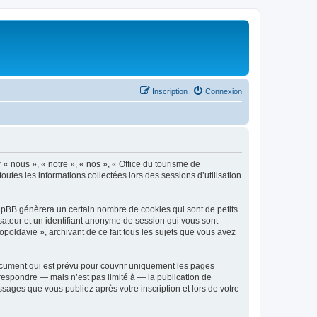
Inscription
Connexion
 « nous », « notre », « nos », « Office du tourisme de
outes les informations collectées lors des sessions d’utilisation
phpBB génèrera un certain nombre de cookies qui sont de petits
isateur et un identifiant anonyme de session qui vous sont
poldavie », archivant de ce fait tous les sujets que vous avez
ocument qui est prévu pour couvrir uniquement les pages
respondre — mais n’est pas limité à — la publication de
sages que vous publiez après votre inscription et lors de votre