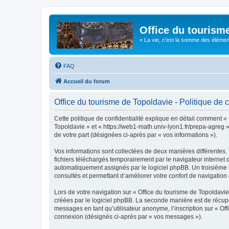
Office du tourism
« La vie, c'est la somme des éléments 
FAQ
Accueil du forum
Office du tourisme de Topoldavie - Politique de c
Cette politique de confidentialité explique en détail comment « 
Topoldavie » et « https://web1-math.univ-lyon1.fr/prepa-agreg »)
de votre part (désignées ci-après par « vos informations »).
Vos informations sont collectées de deux manières différentes.
fichiers téléchargés temporairement par le navigateur internet 
automatiquement assignés par le logiciel phpBB. Un troisième co
consultés et permettant d’améliorer votre confort de navigation e
Lors de votre navigation sur « Office du tourisme de Topoldav
créées par le logiciel phpBB. La seconde manière est de récup
messages en tant qu’utilisateur anonyme, l’inscription sur « Of
connexion (désignés ci-après par « vos messages »).