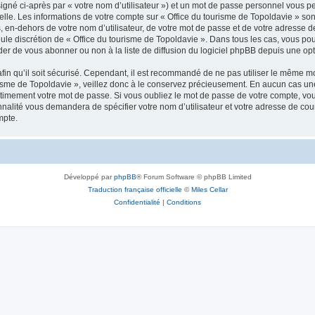
igné ci-après par « votre nom d’utilisateur ») et un mot de passe personnel vous p
elle. Les informations de votre compte sur « Office du tourisme de Topoldavie » so
, en-dehors de votre nom d’utilisateur, de votre mot de passe et de votre adresse d
a seule discrétion de « Office du tourisme de Topoldavie ». Dans tous les cas, vous 
r de vous abonner ou non à la liste de diffusion du logiciel phpBB depuis une opt
afin qu’il soit sécurisé. Cependant, il est recommandé de ne pas utiliser le même mot
isme de Topoldavie », veillez donc à le conservez précieusement. En aucun cas une 
timement votre mot de passe. Si vous oubliez le mot de passe de votre compte, vous
onnalité vous demandera de spécifier votre nom d’utilisateur et votre adresse de co
mpte.
Développé par
phpBB
® Forum Software © phpBB Limited
Traduction française officielle
©
Miles Cellar
Confidentialité
|
Conditions