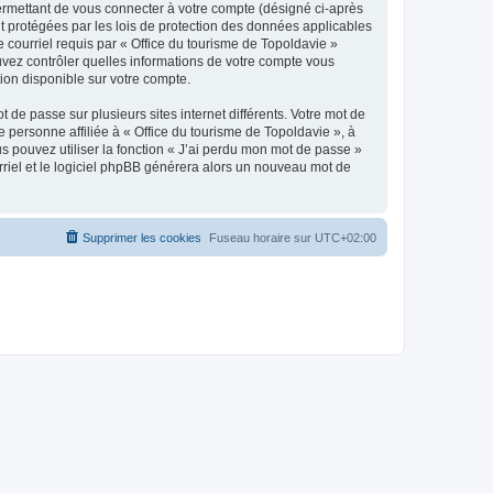
ermettant de vous connecter à votre compte (désigné ci-après
nt protégées par les lois de protection des données applicables
e courriel requis par « Office du tourisme de Topoldavie »
pouvez contrôler quelles informations de votre compte vous
ion disponible sur votre compte.
 de passe sur plusieurs sites internet différents. Votre mot de
personne affiliée à « Office du tourisme de Topoldavie », à
 pouvez utiliser la fonction « J’ai perdu mon mot de passe »
urriel et le logiciel phpBB générera alors un nouveau mot de
Supprimer les cookies
Fuseau horaire sur
UTC+02:00