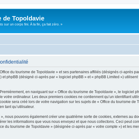
e de Topoldavie
sur un corps fini. À la fin, ça fait zéro. »
onfidentialité
Office du tourisme de Topoldavie » et ses partenaires affiliés (désignés ci-après par
 et phpBB (désigné ci-après par « logiciel phpBB » et « phpBB Limited ») utilisent t
 Premièrement, en naviguant sur « Office du tourisme de Topoldavie », le logiciel 
de votre ordinateur. Les deux premiers cookies ne contiennent qu’un identifiant util
okie sera créé lors de votre navigation sur les sujets de « Office du tourisme de To
n tant qu’utilisateur.
ie », nous pouvons également créer une quatrième sorte de cookies, externes au d
érer les informations que vous nous envoyez et que nous collectons. Ceci peut cor
fice du tourisme de Topoldavie » (désignée ci-après par « votre compte ») et les mes