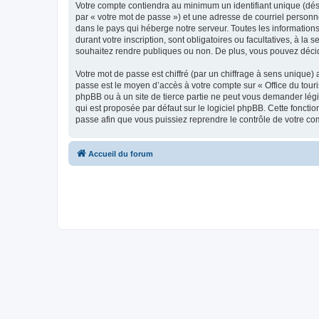
Votre compte contiendra au minimum un identifiant unique (dés
par « votre mot de passe ») et une adresse de courriel personn
dans le pays qui héberge notre serveur. Toutes les informations
durant votre inscription, sont obligatoires ou facultatives, à l
souhaitez rendre publiques ou non. De plus, vous pouvez décide
Votre mot de passe est chiffré (par un chiffrage à sens unique) 
passe est le moyen d’accès à votre compte sur « Office du tour
phpBB ou à un site de tierce partie ne peut vous demander légi
qui est proposée par défaut sur le logiciel phpBB. Cette foncti
passe afin que vous puissiez reprendre le contrôle de votre co
Accueil du forum