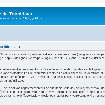
e de Topoldavie
sur un corps fini. À la fin, ça fait zéro. »
onfidentialité
Office du tourisme de Topoldavie » et ses partenaires affiliés (désignés ci-après par
 et phpBB (désigné ci-après par « logiciel phpBB » et « phpBB Limited ») utilisent t
 Premièrement, en naviguant sur « Office du tourisme de Topoldavie », le logiciel 
de votre ordinateur. Les deux premiers cookies ne contiennent qu’un identifiant util
okie sera créé lors de votre navigation sur les sujets de « Office du tourisme de To
n tant qu’utilisateur.
ie », nous pouvons également créer une quatrième sorte de cookies, externes au d
érer les informations que vous nous envoyez et que nous collectons. Ceci peut cor
fice du tourisme de Topoldavie » (désignée ci-après par « votre compte ») et les mes