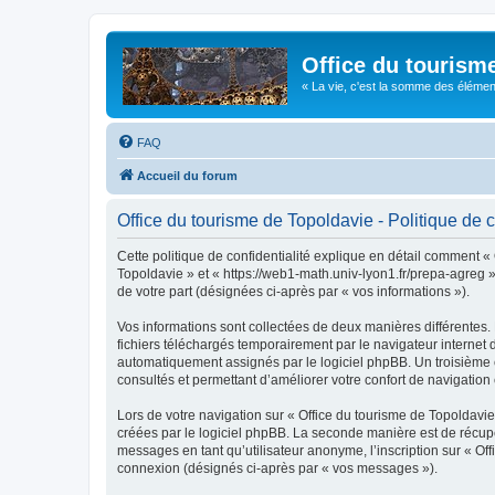
Office du tourism
« La vie, c'est la somme des éléments 
FAQ
Accueil du forum
Office du tourisme de Topoldavie - Politique de c
Cette politique de confidentialité explique en détail comment « 
Topoldavie » et « https://web1-math.univ-lyon1.fr/prepa-agreg »)
de votre part (désignées ci-après par « vos informations »).
Vos informations sont collectées de deux manières différentes.
fichiers téléchargés temporairement par le navigateur internet 
automatiquement assignés par le logiciel phpBB. Un troisième co
consultés et permettant d’améliorer votre confort de navigation e
Lors de votre navigation sur « Office du tourisme de Topoldav
créées par le logiciel phpBB. La seconde manière est de récup
messages en tant qu’utilisateur anonyme, l’inscription sur « Of
connexion (désignés ci-après par « vos messages »).