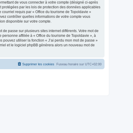
ermettant de vous connecter à votre compte (désigné ci-après
nt protégées par les lois de protection des données applicables
e courriel requis par « Office du tourisme de Topoldavie »
pouvez contrôler quelles informations de votre compte vous
ion disponible sur votre compte.
 de passe sur plusieurs sites internet différents. Votre mot de
personne affiliée à « Office du tourisme de Topoldavie », à
 pouvez utiliser la fonction « J’ai perdu mon mot de passe »
urriel et le logiciel phpBB générera alors un nouveau mot de
Supprimer les cookies
Fuseau horaire sur
UTC+02:00