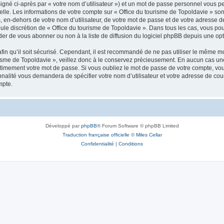
igné ci-après par « votre nom d’utilisateur ») et un mot de passe personnel vous p
elle. Les informations de votre compte sur « Office du tourisme de Topoldavie » so
, en-dehors de votre nom d’utilisateur, de votre mot de passe et de votre adresse d
a seule discrétion de « Office du tourisme de Topoldavie ». Dans tous les cas, vous 
r de vous abonner ou non à la liste de diffusion du logiciel phpBB depuis une opt
afin qu’il soit sécurisé. Cependant, il est recommandé de ne pas utiliser le même mot
isme de Topoldavie », veillez donc à le conservez précieusement. En aucun cas une 
timement votre mot de passe. Si vous oubliez le mot de passe de votre compte, vous
onnalité vous demandera de spécifier votre nom d’utilisateur et votre adresse de co
mpte.
Développé par
phpBB
® Forum Software © phpBB Limited
Traduction française officielle
©
Miles Cellar
Confidentialité
|
Conditions