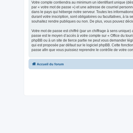
Votre compte contiendra au minimum un identifiant unique (dés
par « votre mot de passe ») et une adresse de courriel personn
dans le pays qui héberge notre serveur. Toutes les informations
durant votre inscription, sont obligatoires ou facultatives, à l
souhaitez rendre publiques ou non. De plus, vous pouvez décide
Votre mot de passe est chiffré (par un chiffrage à sens unique) 
passe est le moyen d’accès à votre compte sur « Office du tour
phpBB ou à un site de tierce partie ne peut vous demander légi
qui est proposée par défaut sur le logiciel phpBB. Cette foncti
passe afin que vous puissiez reprendre le contrôle de votre co
Accueil du forum