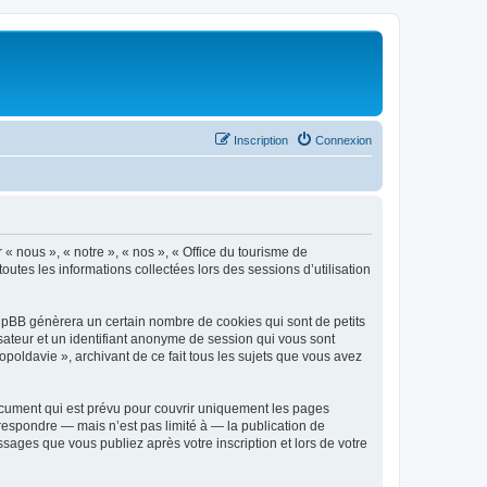
Inscription
Connexion
 « nous », « notre », « nos », « Office du tourisme de
outes les informations collectées lors des sessions d’utilisation
phpBB génèrera un certain nombre de cookies qui sont de petits
isateur et un identifiant anonyme de session qui vous sont
poldavie », archivant de ce fait tous les sujets que vous avez
ocument qui est prévu pour couvrir uniquement les pages
respondre — mais n’est pas limité à — la publication de
sages que vous publiez après votre inscription et lors de votre