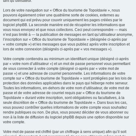
tant qu’utilisateur.
Lors de votre navigation sur « Office du tourisme de Topoldavie », nous
pouvons également créer une quatrième sorte de cookies, externes au
document qui est prévu pour couvrir uniquement les pages créées par le
logiciel phpBB. La seconde manière est de récupérer les informations que
vous nous envoyez et que nous collectons. Ceci peut correspondre — mais
n’est pas limité à — la publication de messages en tant qu’utilisateur anonyme,
l’inscription sur « Office du tourisme de Topoldavie » (désignée ci-après par
« votre compte ») et les messages que vous publiez après votre inscription et
lors de votre connexion (désignés ci-après par « vos messages »).
Votre compte contiendra au minimum un identifiant unique (désigné ci-après
par « votre nom d’utilisateur ») et un mot de passe personnel vous permettant
de vous connecter à votre compte (désigné ci-après par « votre mot de
passe ») et une adresse de courriel personnelle. Les informations de votre
compte sur « Office du tourisme de Topoldavie » sont protégées par les lois de
protection des données applicables dans le pays qui héberge notre serveur.
Toutes les informations, en-dehors de votre nom d’utilisateur, de votre mot de
passe et de votre adresse de courriel requis par « Office du tourisme de
Topoldavie » durant votre inscription, sont obligatoires ou facultatives, à la
seule discrétion de « Office du tourisme de Topoldavie ». Dans tous les cas,
vous pouvez contrôler quelles informations de votre compte vous souhaitez
rendre publiques ou non. De plus, vous pouvez décider de vous abonner ou
non à la liste de diffusion du logiciel phpBB depuis une option disponible sur
votre compte.
Votre mot de passe est chiffré (par un chiffrage à sens unique) afin qu’il soit