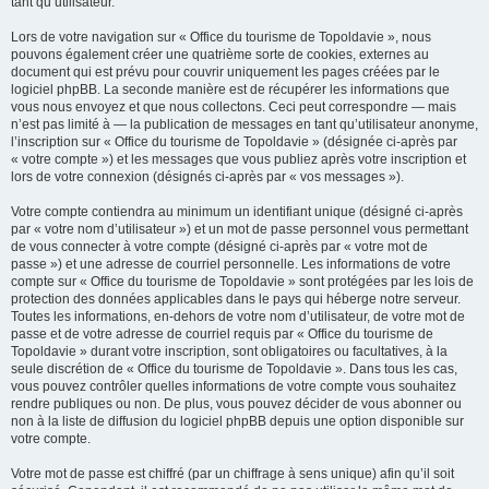
tant qu’utilisateur.
Lors de votre navigation sur « Office du tourisme de Topoldavie », nous
pouvons également créer une quatrième sorte de cookies, externes au
document qui est prévu pour couvrir uniquement les pages créées par le
logiciel phpBB. La seconde manière est de récupérer les informations que
vous nous envoyez et que nous collectons. Ceci peut correspondre — mais
n’est pas limité à — la publication de messages en tant qu’utilisateur anonyme,
l’inscription sur « Office du tourisme de Topoldavie » (désignée ci-après par
« votre compte ») et les messages que vous publiez après votre inscription et
lors de votre connexion (désignés ci-après par « vos messages »).
Votre compte contiendra au minimum un identifiant unique (désigné ci-après
par « votre nom d’utilisateur ») et un mot de passe personnel vous permettant
de vous connecter à votre compte (désigné ci-après par « votre mot de
passe ») et une adresse de courriel personnelle. Les informations de votre
compte sur « Office du tourisme de Topoldavie » sont protégées par les lois de
protection des données applicables dans le pays qui héberge notre serveur.
Toutes les informations, en-dehors de votre nom d’utilisateur, de votre mot de
passe et de votre adresse de courriel requis par « Office du tourisme de
Topoldavie » durant votre inscription, sont obligatoires ou facultatives, à la
seule discrétion de « Office du tourisme de Topoldavie ». Dans tous les cas,
vous pouvez contrôler quelles informations de votre compte vous souhaitez
rendre publiques ou non. De plus, vous pouvez décider de vous abonner ou
non à la liste de diffusion du logiciel phpBB depuis une option disponible sur
votre compte.
Votre mot de passe est chiffré (par un chiffrage à sens unique) afin qu’il soit