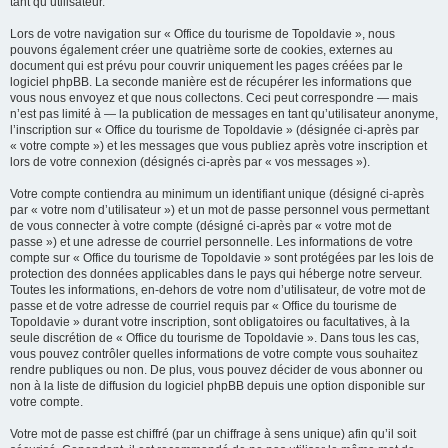
tant qu’utilisateur.
Lors de votre navigation sur « Office du tourisme de Topoldavie », nous
pouvons également créer une quatrième sorte de cookies, externes au
document qui est prévu pour couvrir uniquement les pages créées par le
logiciel phpBB. La seconde manière est de récupérer les informations que
vous nous envoyez et que nous collectons. Ceci peut correspondre — mais
n’est pas limité à — la publication de messages en tant qu’utilisateur anonyme,
l’inscription sur « Office du tourisme de Topoldavie » (désignée ci-après par
« votre compte ») et les messages que vous publiez après votre inscription et
lors de votre connexion (désignés ci-après par « vos messages »).
Votre compte contiendra au minimum un identifiant unique (désigné ci-après
par « votre nom d’utilisateur ») et un mot de passe personnel vous permettant
de vous connecter à votre compte (désigné ci-après par « votre mot de
passe ») et une adresse de courriel personnelle. Les informations de votre
compte sur « Office du tourisme de Topoldavie » sont protégées par les lois de
protection des données applicables dans le pays qui héberge notre serveur.
Toutes les informations, en-dehors de votre nom d’utilisateur, de votre mot de
passe et de votre adresse de courriel requis par « Office du tourisme de
Topoldavie » durant votre inscription, sont obligatoires ou facultatives, à la
seule discrétion de « Office du tourisme de Topoldavie ». Dans tous les cas,
vous pouvez contrôler quelles informations de votre compte vous souhaitez
rendre publiques ou non. De plus, vous pouvez décider de vous abonner ou
non à la liste de diffusion du logiciel phpBB depuis une option disponible sur
votre compte.
Votre mot de passe est chiffré (par un chiffrage à sens unique) afin qu’il soit