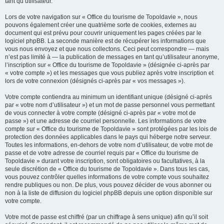
tant qu’utilisateur.
Lors de votre navigation sur « Office du tourisme de Topoldavie », nous
pouvons également créer une quatrième sorte de cookies, externes au
document qui est prévu pour couvrir uniquement les pages créées par le
logiciel phpBB. La seconde manière est de récupérer les informations que
vous nous envoyez et que nous collectons. Ceci peut correspondre — mais
n’est pas limité à — la publication de messages en tant qu’utilisateur anonyme,
l’inscription sur « Office du tourisme de Topoldavie » (désignée ci-après par
« votre compte ») et les messages que vous publiez après votre inscription et
lors de votre connexion (désignés ci-après par « vos messages »).
Votre compte contiendra au minimum un identifiant unique (désigné ci-après
par « votre nom d’utilisateur ») et un mot de passe personnel vous permettant
de vous connecter à votre compte (désigné ci-après par « votre mot de
passe ») et une adresse de courriel personnelle. Les informations de votre
compte sur « Office du tourisme de Topoldavie » sont protégées par les lois de
protection des données applicables dans le pays qui héberge notre serveur.
Toutes les informations, en-dehors de votre nom d’utilisateur, de votre mot de
passe et de votre adresse de courriel requis par « Office du tourisme de
Topoldavie » durant votre inscription, sont obligatoires ou facultatives, à la
seule discrétion de « Office du tourisme de Topoldavie ». Dans tous les cas,
vous pouvez contrôler quelles informations de votre compte vous souhaitez
rendre publiques ou non. De plus, vous pouvez décider de vous abonner ou
non à la liste de diffusion du logiciel phpBB depuis une option disponible sur
votre compte.
Votre mot de passe est chiffré (par un chiffrage à sens unique) afin qu’il soit