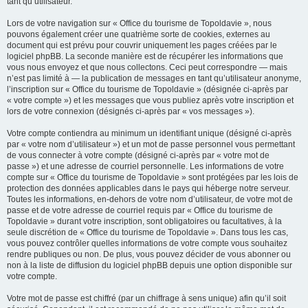
tant qu’utilisateur.
Lors de votre navigation sur « Office du tourisme de Topoldavie », nous
pouvons également créer une quatrième sorte de cookies, externes au
document qui est prévu pour couvrir uniquement les pages créées par le
logiciel phpBB. La seconde manière est de récupérer les informations que
vous nous envoyez et que nous collectons. Ceci peut correspondre — mais
n’est pas limité à — la publication de messages en tant qu’utilisateur anonyme,
l’inscription sur « Office du tourisme de Topoldavie » (désignée ci-après par
« votre compte ») et les messages que vous publiez après votre inscription et
lors de votre connexion (désignés ci-après par « vos messages »).
Votre compte contiendra au minimum un identifiant unique (désigné ci-après
par « votre nom d’utilisateur ») et un mot de passe personnel vous permettant
de vous connecter à votre compte (désigné ci-après par « votre mot de
passe ») et une adresse de courriel personnelle. Les informations de votre
compte sur « Office du tourisme de Topoldavie » sont protégées par les lois de
protection des données applicables dans le pays qui héberge notre serveur.
Toutes les informations, en-dehors de votre nom d’utilisateur, de votre mot de
passe et de votre adresse de courriel requis par « Office du tourisme de
Topoldavie » durant votre inscription, sont obligatoires ou facultatives, à la
seule discrétion de « Office du tourisme de Topoldavie ». Dans tous les cas,
vous pouvez contrôler quelles informations de votre compte vous souhaitez
rendre publiques ou non. De plus, vous pouvez décider de vous abonner ou
non à la liste de diffusion du logiciel phpBB depuis une option disponible sur
votre compte.
Votre mot de passe est chiffré (par un chiffrage à sens unique) afin qu’il soit