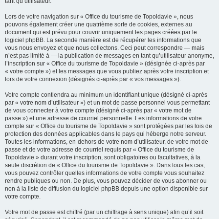
tant qu’utilisateur.
Lors de votre navigation sur « Office du tourisme de Topoldavie », nous
pouvons également créer une quatrième sorte de cookies, externes au
document qui est prévu pour couvrir uniquement les pages créées par le
logiciel phpBB. La seconde manière est de récupérer les informations que
vous nous envoyez et que nous collectons. Ceci peut correspondre — mais
n’est pas limité à — la publication de messages en tant qu’utilisateur anonyme,
l’inscription sur « Office du tourisme de Topoldavie » (désignée ci-après par
« votre compte ») et les messages que vous publiez après votre inscription et
lors de votre connexion (désignés ci-après par « vos messages »).
Votre compte contiendra au minimum un identifiant unique (désigné ci-après
par « votre nom d’utilisateur ») et un mot de passe personnel vous permettant
de vous connecter à votre compte (désigné ci-après par « votre mot de
passe ») et une adresse de courriel personnelle. Les informations de votre
compte sur « Office du tourisme de Topoldavie » sont protégées par les lois de
protection des données applicables dans le pays qui héberge notre serveur.
Toutes les informations, en-dehors de votre nom d’utilisateur, de votre mot de
passe et de votre adresse de courriel requis par « Office du tourisme de
Topoldavie » durant votre inscription, sont obligatoires ou facultatives, à la
seule discrétion de « Office du tourisme de Topoldavie ». Dans tous les cas,
vous pouvez contrôler quelles informations de votre compte vous souhaitez
rendre publiques ou non. De plus, vous pouvez décider de vous abonner ou
non à la liste de diffusion du logiciel phpBB depuis une option disponible sur
votre compte.
Votre mot de passe est chiffré (par un chiffrage à sens unique) afin qu’il soit