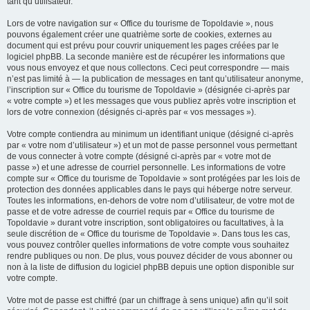
tant qu’utilisateur.
Lors de votre navigation sur « Office du tourisme de Topoldavie », nous
pouvons également créer une quatrième sorte de cookies, externes au
document qui est prévu pour couvrir uniquement les pages créées par le
logiciel phpBB. La seconde manière est de récupérer les informations que
vous nous envoyez et que nous collectons. Ceci peut correspondre — mais
n’est pas limité à — la publication de messages en tant qu’utilisateur anonyme,
l’inscription sur « Office du tourisme de Topoldavie » (désignée ci-après par
« votre compte ») et les messages que vous publiez après votre inscription et
lors de votre connexion (désignés ci-après par « vos messages »).
Votre compte contiendra au minimum un identifiant unique (désigné ci-après
par « votre nom d’utilisateur ») et un mot de passe personnel vous permettant
de vous connecter à votre compte (désigné ci-après par « votre mot de
passe ») et une adresse de courriel personnelle. Les informations de votre
compte sur « Office du tourisme de Topoldavie » sont protégées par les lois de
protection des données applicables dans le pays qui héberge notre serveur.
Toutes les informations, en-dehors de votre nom d’utilisateur, de votre mot de
passe et de votre adresse de courriel requis par « Office du tourisme de
Topoldavie » durant votre inscription, sont obligatoires ou facultatives, à la
seule discrétion de « Office du tourisme de Topoldavie ». Dans tous les cas,
vous pouvez contrôler quelles informations de votre compte vous souhaitez
rendre publiques ou non. De plus, vous pouvez décider de vous abonner ou
non à la liste de diffusion du logiciel phpBB depuis une option disponible sur
votre compte.
Votre mot de passe est chiffré (par un chiffrage à sens unique) afin qu’il soit