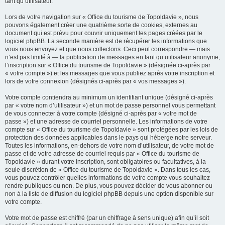
tant qu’utilisateur.
Lors de votre navigation sur « Office du tourisme de Topoldavie », nous
pouvons également créer une quatrième sorte de cookies, externes au
document qui est prévu pour couvrir uniquement les pages créées par le
logiciel phpBB. La seconde manière est de récupérer les informations que
vous nous envoyez et que nous collectons. Ceci peut correspondre — mais
n’est pas limité à — la publication de messages en tant qu’utilisateur anonyme,
l’inscription sur « Office du tourisme de Topoldavie » (désignée ci-après par
« votre compte ») et les messages que vous publiez après votre inscription et
lors de votre connexion (désignés ci-après par « vos messages »).
Votre compte contiendra au minimum un identifiant unique (désigné ci-après
par « votre nom d’utilisateur ») et un mot de passe personnel vous permettant
de vous connecter à votre compte (désigné ci-après par « votre mot de
passe ») et une adresse de courriel personnelle. Les informations de votre
compte sur « Office du tourisme de Topoldavie » sont protégées par les lois de
protection des données applicables dans le pays qui héberge notre serveur.
Toutes les informations, en-dehors de votre nom d’utilisateur, de votre mot de
passe et de votre adresse de courriel requis par « Office du tourisme de
Topoldavie » durant votre inscription, sont obligatoires ou facultatives, à la
seule discrétion de « Office du tourisme de Topoldavie ». Dans tous les cas,
vous pouvez contrôler quelles informations de votre compte vous souhaitez
rendre publiques ou non. De plus, vous pouvez décider de vous abonner ou
non à la liste de diffusion du logiciel phpBB depuis une option disponible sur
votre compte.
Votre mot de passe est chiffré (par un chiffrage à sens unique) afin qu’il soit