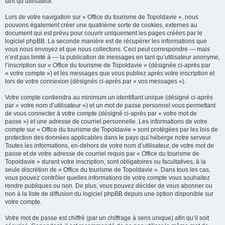
tant qu’utilisateur.
Lors de votre navigation sur « Office du tourisme de Topoldavie », nous
pouvons également créer une quatrième sorte de cookies, externes au
document qui est prévu pour couvrir uniquement les pages créées par le
logiciel phpBB. La seconde manière est de récupérer les informations que
vous nous envoyez et que nous collectons. Ceci peut correspondre — mais
n’est pas limité à — la publication de messages en tant qu’utilisateur anonyme,
l’inscription sur « Office du tourisme de Topoldavie » (désignée ci-après par
« votre compte ») et les messages que vous publiez après votre inscription et
lors de votre connexion (désignés ci-après par « vos messages »).
Votre compte contiendra au minimum un identifiant unique (désigné ci-après
par « votre nom d’utilisateur ») et un mot de passe personnel vous permettant
de vous connecter à votre compte (désigné ci-après par « votre mot de
passe ») et une adresse de courriel personnelle. Les informations de votre
compte sur « Office du tourisme de Topoldavie » sont protégées par les lois de
protection des données applicables dans le pays qui héberge notre serveur.
Toutes les informations, en-dehors de votre nom d’utilisateur, de votre mot de
passe et de votre adresse de courriel requis par « Office du tourisme de
Topoldavie » durant votre inscription, sont obligatoires ou facultatives, à la
seule discrétion de « Office du tourisme de Topoldavie ». Dans tous les cas,
vous pouvez contrôler quelles informations de votre compte vous souhaitez
rendre publiques ou non. De plus, vous pouvez décider de vous abonner ou
non à la liste de diffusion du logiciel phpBB depuis une option disponible sur
votre compte.
Votre mot de passe est chiffré (par un chiffrage à sens unique) afin qu’il soit