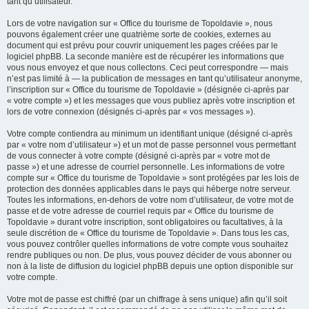
tant qu’utilisateur.
Lors de votre navigation sur « Office du tourisme de Topoldavie », nous
pouvons également créer une quatrième sorte de cookies, externes au
document qui est prévu pour couvrir uniquement les pages créées par le
logiciel phpBB. La seconde manière est de récupérer les informations que
vous nous envoyez et que nous collectons. Ceci peut correspondre — mais
n’est pas limité à — la publication de messages en tant qu’utilisateur anonyme,
l’inscription sur « Office du tourisme de Topoldavie » (désignée ci-après par
« votre compte ») et les messages que vous publiez après votre inscription et
lors de votre connexion (désignés ci-après par « vos messages »).
Votre compte contiendra au minimum un identifiant unique (désigné ci-après
par « votre nom d’utilisateur ») et un mot de passe personnel vous permettant
de vous connecter à votre compte (désigné ci-après par « votre mot de
passe ») et une adresse de courriel personnelle. Les informations de votre
compte sur « Office du tourisme de Topoldavie » sont protégées par les lois de
protection des données applicables dans le pays qui héberge notre serveur.
Toutes les informations, en-dehors de votre nom d’utilisateur, de votre mot de
passe et de votre adresse de courriel requis par « Office du tourisme de
Topoldavie » durant votre inscription, sont obligatoires ou facultatives, à la
seule discrétion de « Office du tourisme de Topoldavie ». Dans tous les cas,
vous pouvez contrôler quelles informations de votre compte vous souhaitez
rendre publiques ou non. De plus, vous pouvez décider de vous abonner ou
non à la liste de diffusion du logiciel phpBB depuis une option disponible sur
votre compte.
Votre mot de passe est chiffré (par un chiffrage à sens unique) afin qu’il soit