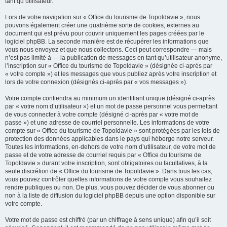
tant qu’utilisateur.
Lors de votre navigation sur « Office du tourisme de Topoldavie », nous
pouvons également créer une quatrième sorte de cookies, externes au
document qui est prévu pour couvrir uniquement les pages créées par le
logiciel phpBB. La seconde manière est de récupérer les informations que
vous nous envoyez et que nous collectons. Ceci peut correspondre — mais
n’est pas limité à — la publication de messages en tant qu’utilisateur anonyme,
l’inscription sur « Office du tourisme de Topoldavie » (désignée ci-après par
« votre compte ») et les messages que vous publiez après votre inscription et
lors de votre connexion (désignés ci-après par « vos messages »).
Votre compte contiendra au minimum un identifiant unique (désigné ci-après
par « votre nom d’utilisateur ») et un mot de passe personnel vous permettant
de vous connecter à votre compte (désigné ci-après par « votre mot de
passe ») et une adresse de courriel personnelle. Les informations de votre
compte sur « Office du tourisme de Topoldavie » sont protégées par les lois de
protection des données applicables dans le pays qui héberge notre serveur.
Toutes les informations, en-dehors de votre nom d’utilisateur, de votre mot de
passe et de votre adresse de courriel requis par « Office du tourisme de
Topoldavie » durant votre inscription, sont obligatoires ou facultatives, à la
seule discrétion de « Office du tourisme de Topoldavie ». Dans tous les cas,
vous pouvez contrôler quelles informations de votre compte vous souhaitez
rendre publiques ou non. De plus, vous pouvez décider de vous abonner ou
non à la liste de diffusion du logiciel phpBB depuis une option disponible sur
votre compte.
Votre mot de passe est chiffré (par un chiffrage à sens unique) afin qu’il soit