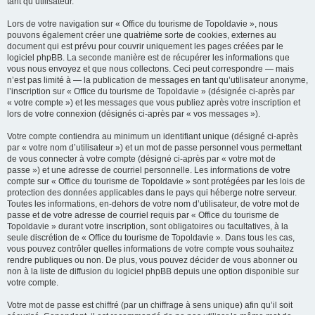
tant qu’utilisateur.
Lors de votre navigation sur « Office du tourisme de Topoldavie », nous
pouvons également créer une quatrième sorte de cookies, externes au
document qui est prévu pour couvrir uniquement les pages créées par le
logiciel phpBB. La seconde manière est de récupérer les informations que
vous nous envoyez et que nous collectons. Ceci peut correspondre — mais
n’est pas limité à — la publication de messages en tant qu’utilisateur anonyme,
l’inscription sur « Office du tourisme de Topoldavie » (désignée ci-après par
« votre compte ») et les messages que vous publiez après votre inscription et
lors de votre connexion (désignés ci-après par « vos messages »).
Votre compte contiendra au minimum un identifiant unique (désigné ci-après
par « votre nom d’utilisateur ») et un mot de passe personnel vous permettant
de vous connecter à votre compte (désigné ci-après par « votre mot de
passe ») et une adresse de courriel personnelle. Les informations de votre
compte sur « Office du tourisme de Topoldavie » sont protégées par les lois de
protection des données applicables dans le pays qui héberge notre serveur.
Toutes les informations, en-dehors de votre nom d’utilisateur, de votre mot de
passe et de votre adresse de courriel requis par « Office du tourisme de
Topoldavie » durant votre inscription, sont obligatoires ou facultatives, à la
seule discrétion de « Office du tourisme de Topoldavie ». Dans tous les cas,
vous pouvez contrôler quelles informations de votre compte vous souhaitez
rendre publiques ou non. De plus, vous pouvez décider de vous abonner ou
non à la liste de diffusion du logiciel phpBB depuis une option disponible sur
votre compte.
Votre mot de passe est chiffré (par un chiffrage à sens unique) afin qu’il soit