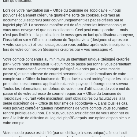
tant qu’utilisateur.
Lors de votre navigation sur « Office du tourisme de Topoldavie », nous
pouvons également créer une quatrième sorte de cookies, externes au
document qui est prévu pour couvrir uniquement les pages créées par le
logiciel phpBB. La seconde manière est de récupérer les informations que
vous nous envoyez et que nous collectons. Ceci peut correspondre — mais
n’est pas limité à — la publication de messages en tant qu’utilisateur anonyme,
l’inscription sur « Office du tourisme de Topoldavie » (désignée ci-après par
« votre compte ») et les messages que vous publiez après votre inscription et
lors de votre connexion (désignés ci-après par « vos messages »).
Votre compte contiendra au minimum un identifiant unique (désigné ci-après
par « votre nom d’utilisateur ») et un mot de passe personnel vous permettant
de vous connecter à votre compte (désigné ci-après par « votre mot de
passe ») et une adresse de courriel personnelle. Les informations de votre
compte sur « Office du tourisme de Topoldavie » sont protégées par les lois de
protection des données applicables dans le pays qui héberge notre serveur.
Toutes les informations, en-dehors de votre nom d’utilisateur, de votre mot de
passe et de votre adresse de courriel requis par « Office du tourisme de
Topoldavie » durant votre inscription, sont obligatoires ou facultatives, à la
seule discrétion de « Office du tourisme de Topoldavie ». Dans tous les cas,
vous pouvez contrôler quelles informations de votre compte vous souhaitez
rendre publiques ou non. De plus, vous pouvez décider de vous abonner ou
non à la liste de diffusion du logiciel phpBB depuis une option disponible sur
votre compte.
Votre mot de passe est chiffré (par un chiffrage à sens unique) afin qu’il soit