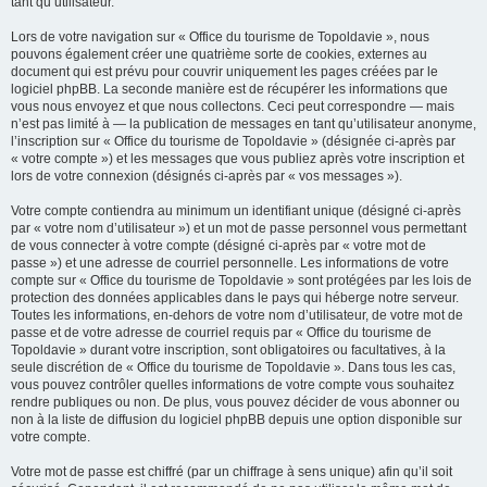
tant qu’utilisateur.
Lors de votre navigation sur « Office du tourisme de Topoldavie », nous
pouvons également créer une quatrième sorte de cookies, externes au
document qui est prévu pour couvrir uniquement les pages créées par le
logiciel phpBB. La seconde manière est de récupérer les informations que
vous nous envoyez et que nous collectons. Ceci peut correspondre — mais
n’est pas limité à — la publication de messages en tant qu’utilisateur anonyme,
l’inscription sur « Office du tourisme de Topoldavie » (désignée ci-après par
« votre compte ») et les messages que vous publiez après votre inscription et
lors de votre connexion (désignés ci-après par « vos messages »).
Votre compte contiendra au minimum un identifiant unique (désigné ci-après
par « votre nom d’utilisateur ») et un mot de passe personnel vous permettant
de vous connecter à votre compte (désigné ci-après par « votre mot de
passe ») et une adresse de courriel personnelle. Les informations de votre
compte sur « Office du tourisme de Topoldavie » sont protégées par les lois de
protection des données applicables dans le pays qui héberge notre serveur.
Toutes les informations, en-dehors de votre nom d’utilisateur, de votre mot de
passe et de votre adresse de courriel requis par « Office du tourisme de
Topoldavie » durant votre inscription, sont obligatoires ou facultatives, à la
seule discrétion de « Office du tourisme de Topoldavie ». Dans tous les cas,
vous pouvez contrôler quelles informations de votre compte vous souhaitez
rendre publiques ou non. De plus, vous pouvez décider de vous abonner ou
non à la liste de diffusion du logiciel phpBB depuis une option disponible sur
votre compte.
Votre mot de passe est chiffré (par un chiffrage à sens unique) afin qu’il soit