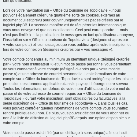
tant qu’utilisateur.
Lors de votre navigation sur « Office du tourisme de Topoldavie », nous
pouvons également créer une quatrième sorte de cookies, externes au
document qui est prévu pour couvrir uniquement les pages créées par le
logiciel phpBB. La seconde manière est de récupérer les informations que
vous nous envoyez et que nous collectons. Ceci peut correspondre — mais
n’est pas limité à — la publication de messages en tant qu’utilisateur anonyme,
l’inscription sur « Office du tourisme de Topoldavie » (désignée ci-après par
« votre compte ») et les messages que vous publiez après votre inscription et
lors de votre connexion (désignés ci-après par « vos messages »).
Votre compte contiendra au minimum un identifiant unique (désigné ci-après
par « votre nom d’utilisateur ») et un mot de passe personnel vous permettant
de vous connecter à votre compte (désigné ci-après par « votre mot de
passe ») et une adresse de courriel personnelle. Les informations de votre
compte sur « Office du tourisme de Topoldavie » sont protégées par les lois de
protection des données applicables dans le pays qui héberge notre serveur.
Toutes les informations, en-dehors de votre nom d’utilisateur, de votre mot de
passe et de votre adresse de courriel requis par « Office du tourisme de
Topoldavie » durant votre inscription, sont obligatoires ou facultatives, à la
seule discrétion de « Office du tourisme de Topoldavie ». Dans tous les cas,
vous pouvez contrôler quelles informations de votre compte vous souhaitez
rendre publiques ou non. De plus, vous pouvez décider de vous abonner ou
non à la liste de diffusion du logiciel phpBB depuis une option disponible sur
votre compte.
Votre mot de passe est chiffré (par un chiffrage à sens unique) afin qu’il soit