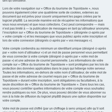
tant qu’utilisateur.
Lors de votre navigation sur « Office du tourisme de Topoldavie », nous
pouvons également créer une quatrième sorte de cookies, externes au
document qui est prévu pour couvrir uniquement les pages créées par le
logiciel phpBB. La seconde manière est de récupérer les informations que
vous nous envoyez et que nous collectons. Ceci peut correspondre — mais
n’est pas limité à — la publication de messages en tant qu’utilisateur anonyme,
l’inscription sur « Office du tourisme de Topoldavie » (désignée ci-après par
« votre compte ») et les messages que vous publiez après votre inscription et
lors de votre connexion (désignés ci-après par « vos messages »).
Votre compte contiendra au minimum un identifiant unique (désigné ci-après
par « votre nom d’utilisateur ») et un mot de passe personnel vous permettant
de vous connecter à votre compte (désigné ci-après par « votre mot de
passe ») et une adresse de courriel personnelle. Les informations de votre
compte sur « Office du tourisme de Topoldavie » sont protégées par les lois de
protection des données applicables dans le pays qui héberge notre serveur.
Toutes les informations, en-dehors de votre nom d’utilisateur, de votre mot de
passe et de votre adresse de courriel requis par « Office du tourisme de
Topoldavie » durant votre inscription, sont obligatoires ou facultatives, à la
seule discrétion de « Office du tourisme de Topoldavie ». Dans tous les cas,
vous pouvez contrôler quelles informations de votre compte vous souhaitez
rendre publiques ou non. De plus, vous pouvez décider de vous abonner ou
non à la liste de diffusion du logiciel phpBB depuis une option disponible sur
votre compte.
Votre mot de passe est chiffré (par un chiffrage à sens unique) afin qu’il soit