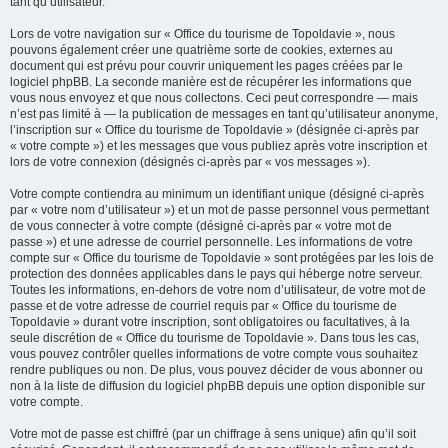
tant qu’utilisateur.
Lors de votre navigation sur « Office du tourisme de Topoldavie », nous
pouvons également créer une quatrième sorte de cookies, externes au
document qui est prévu pour couvrir uniquement les pages créées par le
logiciel phpBB. La seconde manière est de récupérer les informations que
vous nous envoyez et que nous collectons. Ceci peut correspondre — mais
n’est pas limité à — la publication de messages en tant qu’utilisateur anonyme,
l’inscription sur « Office du tourisme de Topoldavie » (désignée ci-après par
« votre compte ») et les messages que vous publiez après votre inscription et
lors de votre connexion (désignés ci-après par « vos messages »).
Votre compte contiendra au minimum un identifiant unique (désigné ci-après
par « votre nom d’utilisateur ») et un mot de passe personnel vous permettant
de vous connecter à votre compte (désigné ci-après par « votre mot de
passe ») et une adresse de courriel personnelle. Les informations de votre
compte sur « Office du tourisme de Topoldavie » sont protégées par les lois de
protection des données applicables dans le pays qui héberge notre serveur.
Toutes les informations, en-dehors de votre nom d’utilisateur, de votre mot de
passe et de votre adresse de courriel requis par « Office du tourisme de
Topoldavie » durant votre inscription, sont obligatoires ou facultatives, à la
seule discrétion de « Office du tourisme de Topoldavie ». Dans tous les cas,
vous pouvez contrôler quelles informations de votre compte vous souhaitez
rendre publiques ou non. De plus, vous pouvez décider de vous abonner ou
non à la liste de diffusion du logiciel phpBB depuis une option disponible sur
votre compte.
Votre mot de passe est chiffré (par un chiffrage à sens unique) afin qu’il soit